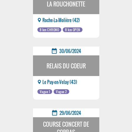
LA ROUCHONETTE
Roche-La-Molière (42)
8 km CHRONO
8 km OPEN
date_range
30/06/2024
RELAIS DU COEUR
Le Puy-en-Velay (43)
Vague 1
Vague 2
date_range
29/06/2024
COURSE CONCERT DE