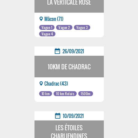
LA VERTICALE ROSE
Mâcon (71)
Vague 1
Vague 2
Vague 3
Vague 4
date_range
26/09/2021
10KM DE CHADRAC
Chadrac (43)
10 km
10 km Relais
1500m
date_range
10/09/2021
LES ÉTOILES
CHARLIENDINES