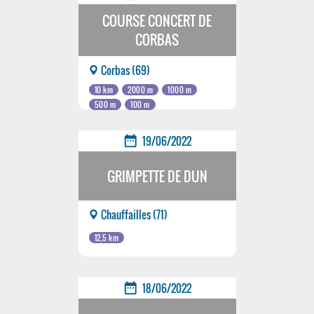
COURSE CONCERT DE
CORBAS
Corbas (69)
10 km
2000 m
1000 m
500 m
100 m
date_range
19/06/2022
GRIMPETTE DE DUN
Chauffailles (71)
12,5 km
date_range
18/06/2022