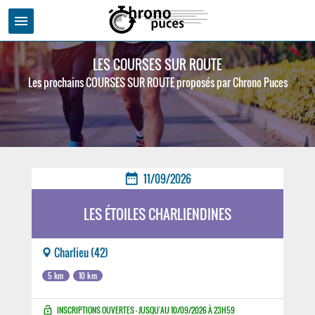
menu
LES COURSES SUR ROUTE
Les prochains COURSES SUR ROUTE proposés par Chrono Puces
date_range
11/09/2026
LES ÉTOILES CHARLIENDINES
Charlieu (42)
5 km
10 km
lock_open
INSCRIPTIONS OUVERTES - JUSQU'AU 10/09/2026 À 23H59