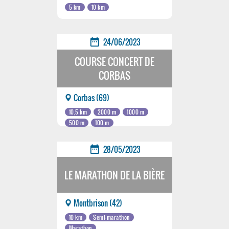
5 km
10 km
date_range
24/06/2023
COURSE CONCERT DE
CORBAS
Corbas (69)
10,5 km
2000 m
1000 m
500 m
100 m
date_range
28/05/2023
LE MARATHON DE LA BIÈRE
Montbrison (42)
10 km
Semi-marathon
Marathon