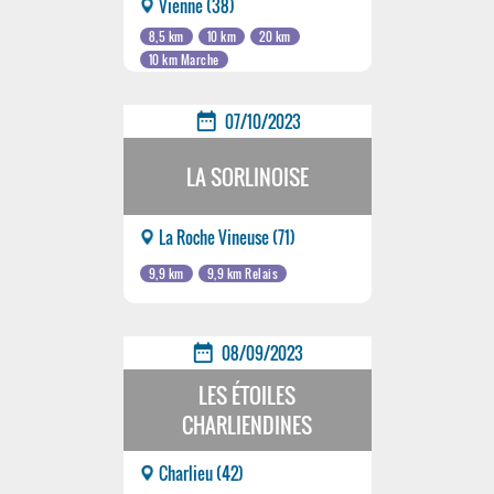
Vienne (38)
8,5 km
10 km
20 km
10 km Marche
date_range
07/10/2023
LA SORLINOISE
La Roche Vineuse (71)
9,9 km
9,9 km Relais
date_range
08/09/2023
LES ÉTOILES
CHARLIENDINES
Charlieu (42)