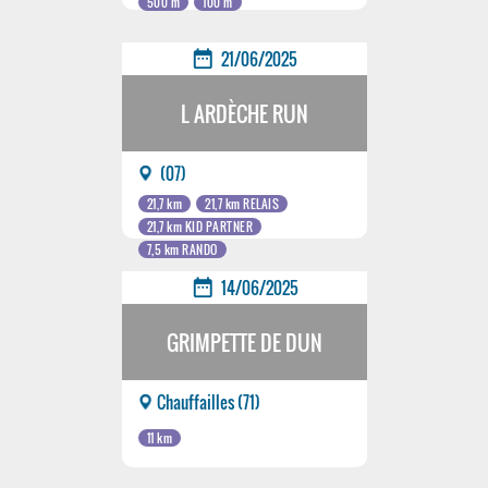
500 m
100 m
date_range
21/06/2025
L ARDÈCHE RUN
(07)
21,7 km
21,7 km RELAIS
21,7 km KID PARTNER
7,5 km RANDO
date_range
14/06/2025
GRIMPETTE DE DUN
Chauffailles (71)
11 km