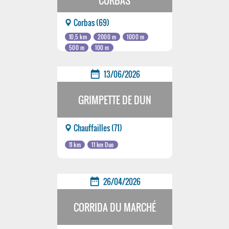
CORBAS
Corbas (69)
10,5 km
2000 m
1000 m
500 m
100 m
date_range
13/06/2026
GRIMPETTE DE DUN
Chauffailles (71)
11 km
11 km Duo
date_range
26/04/2026
CORRIDA DU MARCHÉ