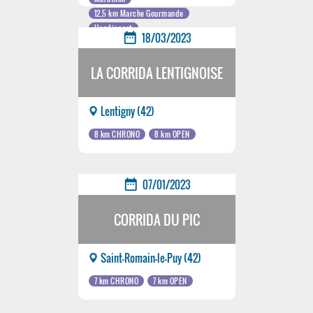
12,5 km Marche Gourmande
Handisport
date_range
18/03/2023
LA CORRIDA LENTIGNOISE
Lentigny (42)
8 km CHRONO
8 km OPEN
date_range
07/01/2023
CORRIDA DU PIC
Saint-Romain-le-Puy (42)
7 km CHRONO
7 km OPEN