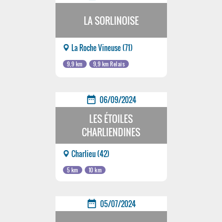
LA SORLINOISE
La Roche Vineuse (71)
9,9 km
9,9 km Relais
date_range
06/09/2024
LES ÉTOILES
CHARLIENDINES
Charlieu (42)
5 km
10 km
date_range
05/07/2024