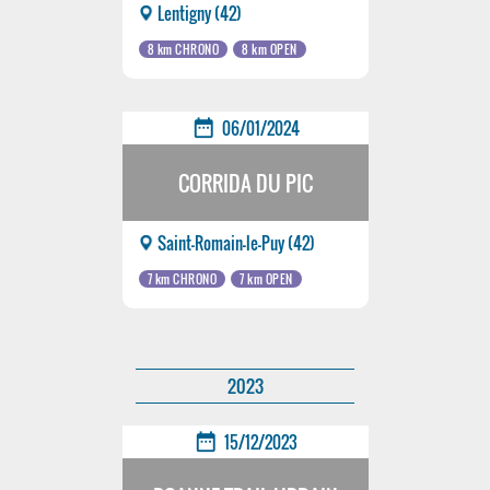
Lentigny (42)
8 km CHRONO
8 km OPEN
date_range
06/01/2024
CORRIDA DU PIC
Saint-Romain-le-Puy (42)
7 km CHRONO
7 km OPEN
2023
date_range
15/12/2023