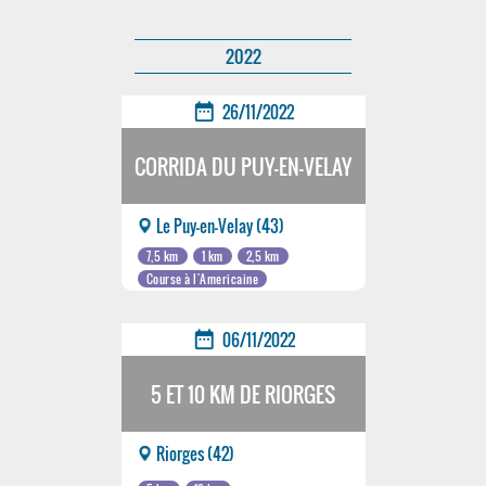
2022
date_range
26/11/2022
CORRIDA DU PUY-EN-VELAY
Le Puy-en-Velay (43)
7,5 km
1 km
2,5 km
Course à l'Americaine
date_range
06/11/2022
5 ET 10 KM DE RIORGES
Riorges (42)