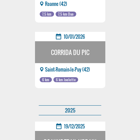
Roanne (42)
7,5 km
7,5 km Duo
date_range
10/01/2026
CORRIDA DU PIC
Saint-Romain-le-Puy (42)
6 km
6 km Joelette
2025
date_range
19/12/2025