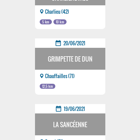
Charlieu (42)
5 km
10 km
date_range
20/06/2021
GRIMPETTE DE DUN
Chauffailles (71)
12,5 km
date_range
19/06/2021
LA SANCÉENNE