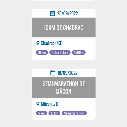
date_range
25/09/2022
10KM DE CHADRAC
Chadrac (43)
10 km
10 km Relais
1500m
date_range
18/09/2022
SEMI-MARATHON DE
MÂCON
Mâcon (71)
5 km
10 km
Semi-marathon