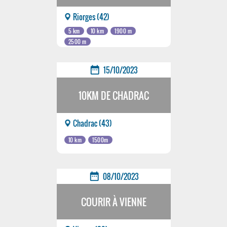
Riorges (42)
5 km
10 km
1900 m
2500 m
date_range
15/10/2023
10KM DE CHADRAC
Chadrac (43)
10 km
1500m
date_range
08/10/2023
COURIR À VIENNE