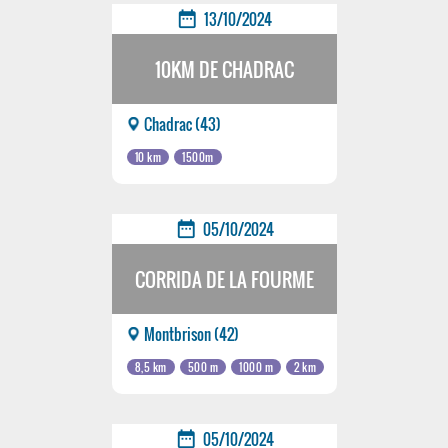
date_range
13/10/2024
10KM DE CHADRAC
Chadrac (43)
10 km
1500m
date_range
05/10/2024
CORRIDA DE LA FOURME
Montbrison (42)
8,5 km
500 m
1000 m
2 km
date_range
05/10/2024