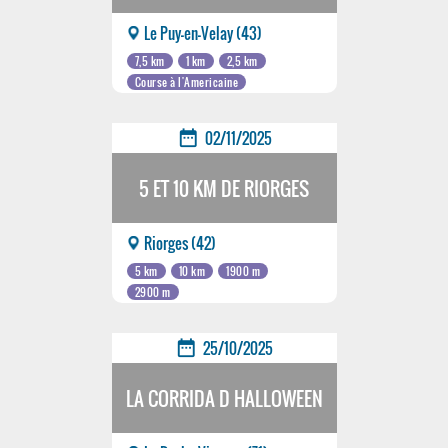
Le Puy-en-Velay (43)
7,5 km
1 km
2,5 km
Course à l'Americaine
date_range
02/11/2025
5 ET 10 KM DE RIORGES
Riorges (42)
5 km
10 km
1900 m
2900 m
date_range
25/10/2025
LA CORRIDA D HALLOWEEN