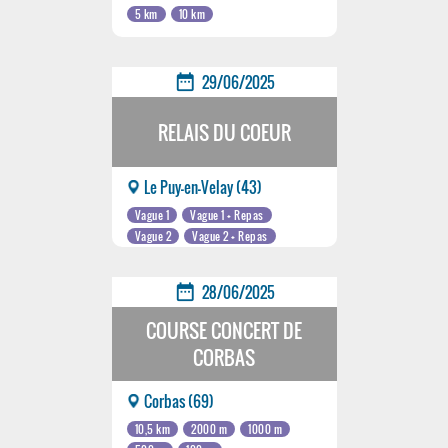
5 km
10 km
date_range
29/06/2025
RELAIS DU COEUR
Le Puy-en-Velay (43)
Vague 1
Vague 1 + Repas
Vague 2
Vague 2 + Repas
date_range
28/06/2025
COURSE CONCERT DE
CORBAS
Corbas (69)
10,5 km
2000 m
1000 m