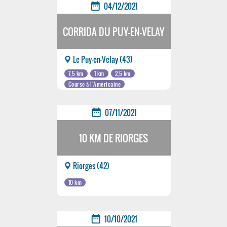
date_range
04/12/2021
CORRIDA DU PUY-EN-VELAY
Le Puy-en-Velay (43)
7,5 km
1 km
2,5 km
Course à l'Americaine
date_range
07/11/2021
10 KM DE RIORGES
Riorges (42)
10 km
date_range
10/10/2021