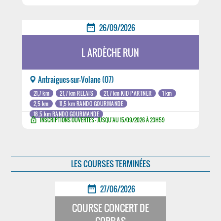
date_range
26/09/2026
L ARDÈCHE RUN
Antraigues-sur-Volane (07)
21,7 km
21,7 km RELAIS
21,7 km KID PARTNER
1 km
2,5 km
11,5 km RANDO GOURMANDE
18,5 km RANDO GOURMANDE
lock_open
INSCRIPTIONS OUVERTES - JUSQU'AU 15/09/2026 À 23H59
LES COURSES TERMINÉES
date_range
27/06/2026
COURSE CONCERT DE