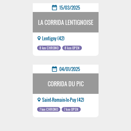
date_range
15/03/2025
LA CORRIDA LENTIGNOISE
Lentigny (42)
8 km CHRONO
8 km OPEN
date_range
04/01/2025
CORRIDA DU PIC
Saint-Romain-le-Puy (42)
7 km CHRONO
7 km OPEN