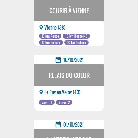
COURIR À VIENNE
Vienne (38)
10 km Route
10 km Route NC
10 km Nature
20 km Nature
date_range
10/10/2021
RELAIS DU COEUR
Le Puy-en-Velay (43)
Vague 1
Vague 2
date_range
01/10/2021