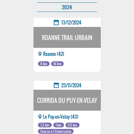
2024
date_range
13/12/2024
ROANNE TRAIL URBAIN
Roanne (42)
8 km
16 km
date_range
23/11/2024
CORRIDA DU PUY-EN-VELAY
Le Puy-en-Velay (43)
7,5 km
1 km
2,5 km
Course à l'Americaine