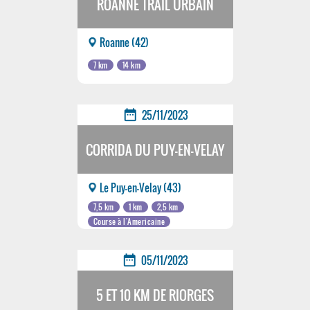
ROANNE TRAIL URBAIN
Roanne (42)
7 km
14 km
date_range
25/11/2023
CORRIDA DU PUY-EN-VELAY
Le Puy-en-Velay (43)
7,5 km
1 km
2,5 km
Course à l'Americaine
date_range
05/11/2023
5 ET 10 KM DE RIORGES