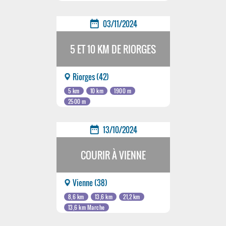
date_range
03/11/2024
5 ET 10 KM DE RIORGES
Riorges (42)
5 km
10 km
1900 m
2500 m
date_range
13/10/2024
COURIR À VIENNE
Vienne (38)
8,6 km
13,6 km
21,2 km
13,6 km Marche