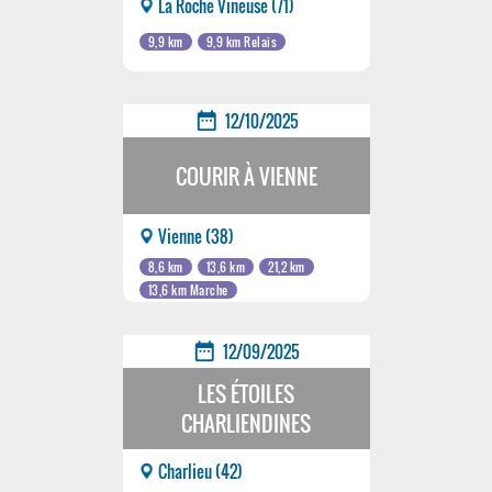
La Roche Vineuse (71)
9,9 km
9,9 km Relais
date_range
12/10/2025
COURIR À VIENNE
Vienne (38)
8,6 km
13,6 km
21,2 km
13,6 km Marche
date_range
12/09/2025
LES ÉTOILES
CHARLIENDINES
Charlieu (42)