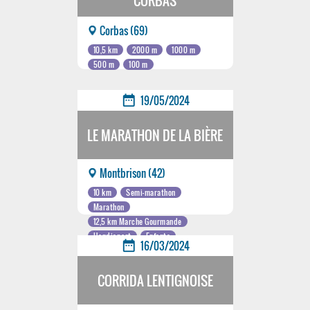
CORBAS
Corbas (69)
10,5 km
2000 m
1000 m
500 m
100 m
date_range
19/05/2024
LE MARATHON DE LA BIÈRE
Montbrison (42)
10 km
Semi-marathon
Marathon
12,5 km Marche Gourmande
Handisport
Enfants
date_range
16/03/2024
CORRIDA LENTIGNOISE