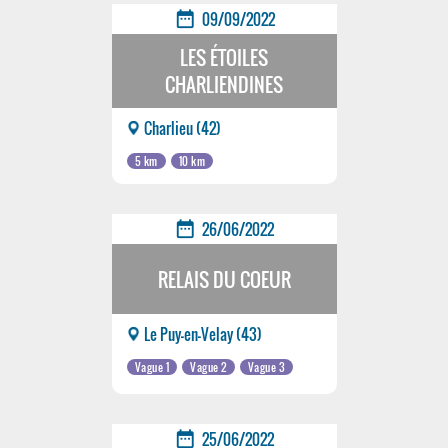
date_range
09/09/2022
LES ÉTOILES
CHARLIENDINES
Charlieu (42)
5 km
10 km
date_range
26/06/2022
RELAIS DU COEUR
Le Puy-en-Velay (43)
Vague 1
Vague 2
Vague 3
date_range
25/06/2022