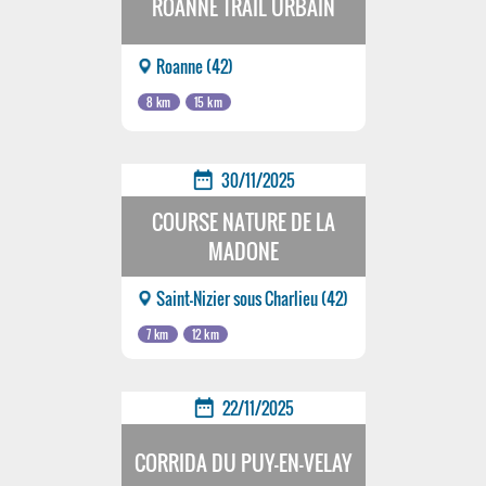
ROANNE TRAIL URBAIN
Roanne (42)
8 km
15 km
date_range
30/11/2025
COURSE NATURE DE LA
MADONE
Saint-Nizier sous Charlieu (42)
7 km
12 km
date_range
22/11/2025
CORRIDA DU PUY-EN-VELAY