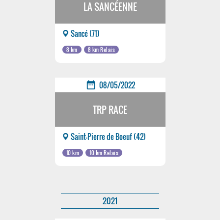
LA SANCÉENNE
Sancé (71)
8 km
8 km Relais
date_range
08/05/2022
TRP RACE
Saint-Pierre de Boeuf (42)
10 km
10 km Relais
2021