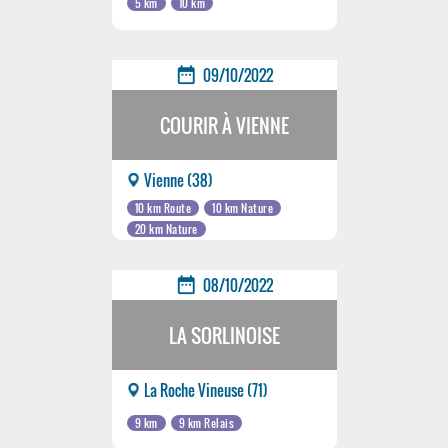
5 km
10 km
date_range
09/10/2022
COURIR À VIENNE
Vienne (38)
10 km Route
10 km Nature
20 km Nature
date_range
08/10/2022
LA SORLINOISE
La Roche Vineuse (71)
9 km
9 km Relais