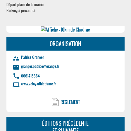
Départ place de la mairie
Parking à proximité
ORGANISATION
Patrice Granger
supervisor_account
granger.patrice@orange.fr
email
phone
0661418364
www.velay-athletisme.fr
laptop
RÉGLEMENT
ÉDITIONS PRÉCÉDENTE