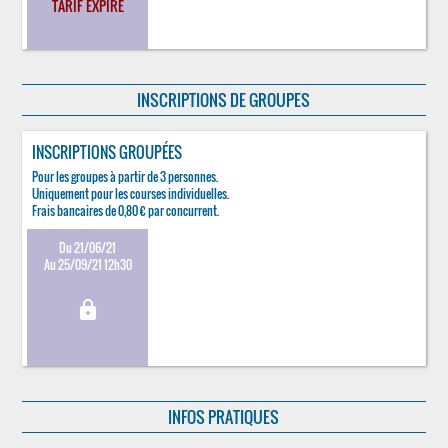
TARIF EXPIRÉ
INSCRIPTIONS DE GROUPES
INSCRIPTIONS GROUPÉES
Pour les groupes à partir de 3 personnes.
Uniquement pour les courses individuelles.
Frais bancaires de 0,80 € par concurrent.
Du 21/06/21
Au 25/09/21 12h30
lock
INFOS PRATIQUES