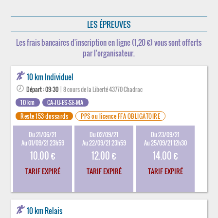
LES ÉPREUVES
Les frais bancaires d'inscription en ligne (1,20 €) vous sont offerts
par l'organisateur.
10 km Individuel
Départ : 09:30
| 8 cours de la Liberté 43770 Chadrac
10 km
CA-JU-ES-SE-MA
Reste 153 dossards
PPS ou licence FFA OBLIGATOIRE
Du 21/06/21
Du 02/09/21
Du 23/09/21
Au 01/09/21 23h59
Au 22/09/21 23h59
Au 25/09/21 12h30
10.00 €
12.00 €
14.00 €
TARIF EXPIRÉ
TARIF EXPIRÉ
TARIF EXPIRÉ
10 km Relais