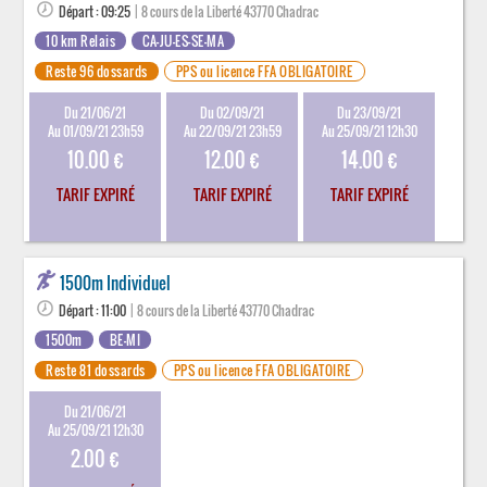
Départ : 09:25
| 8 cours de la Liberté 43770 Chadrac
10 km Relais
CA-JU-ES-SE-MA
Reste 96 dossards
PPS ou licence FFA OBLIGATOIRE
Du 21/06/21
Du 02/09/21
Du 23/09/21
Au 01/09/21 23h59
Au 22/09/21 23h59
Au 25/09/21 12h30
10.00 €
12.00 €
14.00 €
TARIF EXPIRÉ
TARIF EXPIRÉ
TARIF EXPIRÉ
1500m Individuel
Départ : 11:00
| 8 cours de la Liberté 43770 Chadrac
1500m
BE-MI
Reste 81 dossards
PPS ou licence FFA OBLIGATOIRE
Du 21/06/21
Au 25/09/21 12h30
2.00 €