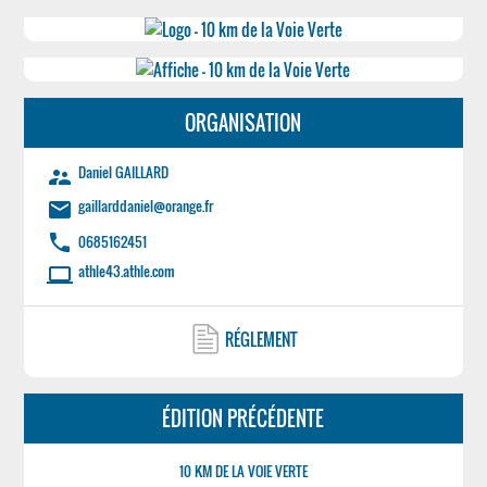
ORGANISATION
Daniel GAILLARD
supervisor_account
gaillarddaniel@orange.fr
email
phone
0685162451
athle43.athle.com
laptop
RÉGLEMENT
ÉDITION PRÉCÉDENTE
10 KM DE LA VOIE VERTE