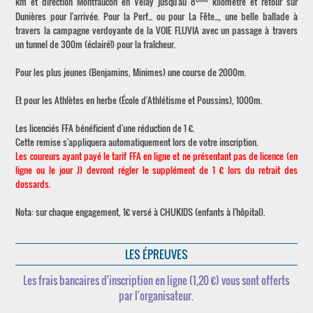
km et direction Montfaucon en Velay jusqu'au 8
kilomètre et retour sur
Dunières pour l'arrivée. Pour la Perf... ou pour La Fête..., une belle ballade à
travers la campagne verdoyante de la VOIE FLUVIA avec un passage à travers
un tunnel de 300m (éclairé!) pour la fraîcheur.
Pour les plus jeunes (Benjamins, Minimes) une course de 2000m.
Et pour les Athlètes en herbe (École d'Athlétisme et Poussins), 1000m.
Les licenciés FFA bénéficient d'une réduction de 1 €.
Cette remise s'appliquera automatiquement lors de votre inscription.
Les coureurs ayant payé le tarif FFA en ligne et ne présentant pas de licence (en
ligne ou le jour J) devront régler le supplément de 1 € lors du retrait des
dossards.
Nota: sur chaque engagement, 1€ versé à CHUKIDS (enfants à l'hôpital).
LES ÉPREUVES
Les frais bancaires d'inscription en ligne (1,20 €) vous sont offerts
par l'organisateur.