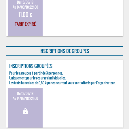
Du 13/06/18
Au 14/09/18 22h00
11.00 €
TARIF EXPIRÉ
INSCRIPTIONS DE GROUPES
INSCRIPTIONS GROUPÉES
Pour les groupes à partir de 3 personnes.
Uniquement pour les courses individuelles.
Les frais bancaires de 0,80 € par concurrent vous sont offerts par l'organisateur.
Du 13/06/18
Au 14/09/18 22h00
lock