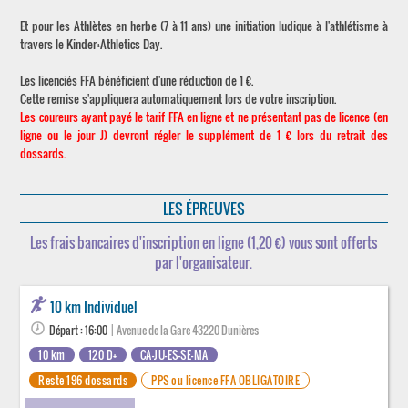
Et pour les Athlètes en herbe (7 à 11 ans) une initiation ludique à l'athlétisme à
travers le Kinder+Athletics Day.
Les licenciés FFA bénéficient d'une réduction de 1 €.
Cette remise s'appliquera automatiquement lors de votre inscription.
Les coureurs ayant payé le tarif FFA en ligne et ne présentant pas de licence (en
ligne ou le jour J) devront régler le supplément de 1 € lors du retrait des
dossards.
LES ÉPREUVES
Les frais bancaires d'inscription en ligne (1,20 €) vous sont offerts
par l'organisateur.
10 km Individuel
Départ : 16:00
| Avenue de la Gare 43220 Dunières
10 km
120 D+
CA-JU-ES-SE-MA
Reste 196 dossards
PPS ou licence FFA OBLIGATOIRE