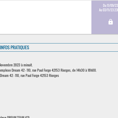
Du 11/09/2
Au 03/11/23 2
lock
INFOS PRATIQUES
 Novembre 2023 à minuit.
complexe Dream 42 - 110, rue Paul Forge 42153 Riorges, de 14h30 à 18h00.
eam 42 - 110, rue Paul Forge 42153 Riorges
mplexe DREAM TEAM 42).