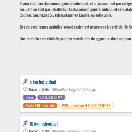
Il sera établi un classement général individuel, et un classement par catégor
Les 5km ne sont pas labellisés. Un classement général individuel sera établ
Courses conviviales à venir partager en famille, ou entre amis.
Des courses jeunes gratuites seront également proposées à partir de 11h. So
Une tombola sera réalisée pour les inscrits afin de gagner un dossard pour
5 km Individuel
Départ : 08:45
| 110 Rue Paul Forge 42153 Riorges
5 km
CA-JU-ES-SE-MA
Reste 416 dossards
PPS ou licence FFA OBLIGATOIRE
10 km Individuel
Départ : 09:30
| 110 Rue Paul Forge 42153 Riorges