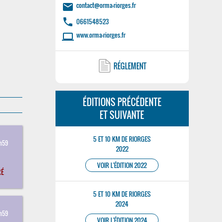
contact@orma-riorges.fr
email
phone
0661548523
www.orma-riorges.fr
laptop
RÉGLEMENT
ÉDITIONS PRÉCÉDENTE
ET SUIVANTE
3
5 ET 10 KM DE RIORGES
3h59
2022
VOIR L'ÉDITION 2022
RÉ
5 ET 10 KM DE RIORGES
2024
3
3h59
VOIR L'ÉDITION 2024