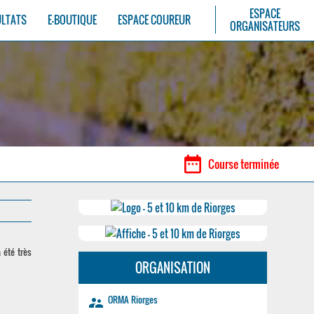
ESPACE
ULTATS
E-BOUTIQUE
ESPACE COUREUR
ORGANISATEURS
date_range
Course terminée
 été très
ORGANISATION
ORMA Riorges
supervisor_account