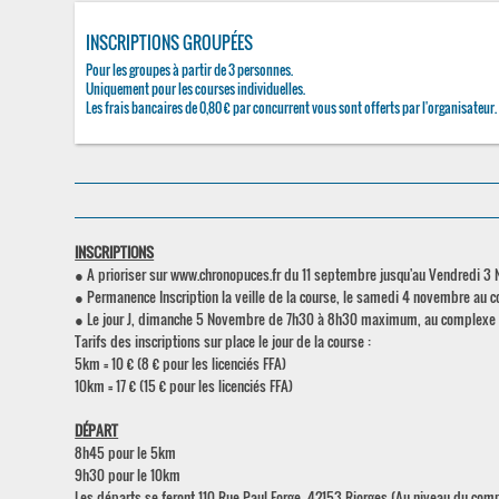
INSCRIPTIONS GROUPÉES
Pour les groupes à partir de 3 personnes.
Uniquement pour les courses individuelles.
Les frais bancaires de 0,80 € par concurrent vous sont offerts par l'organisateur.
INSCRIPTIONS
● A prioriser sur www.chronopuces.fr du 11 septembre jusqu'au Vendredi 3
● Permanence Inscription la veille de la course, le samedi 4 novembre au 
● Le jour J, dimanche 5 Novembre de 7h30 à 8h30 maximum, au complexe Dr
Tarifs des inscriptions sur place le jour de la course :
5km = 10 € (8 € pour les licenciés FFA)
10km = 17 € (15 € pour les licenciés FFA)
DÉPART
8h45 pour le 5km
9h30 pour le 10km
Les départs se feront 110 Rue Paul Forge, 42153 Riorges (Au niveau du co