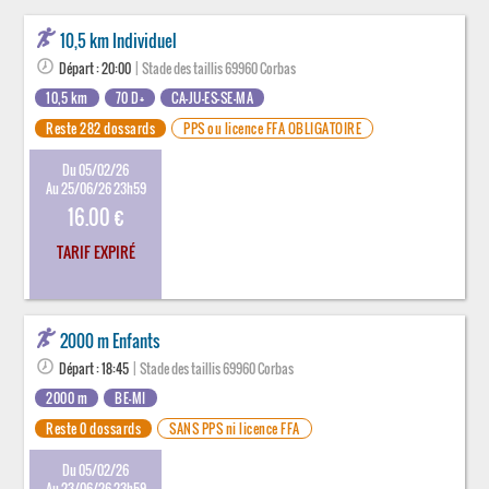
10,5 km Individuel
Départ : 20:00
| Stade des taillis 69960 Corbas
10,5 km
70 D+
CA-JU-ES-SE-MA
Reste 282 dossards
PPS ou licence FFA OBLIGATOIRE
Du 05/02/26
Au 25/06/26 23h59
16.00 €
TARIF EXPIRÉ
2000 m Enfants
Départ : 18:45
| Stade des taillis 69960 Corbas
2000 m
BE-MI
Reste 0 dossards
SANS PPS ni licence FFA
Du 05/02/26
Au 23/06/26 23h59