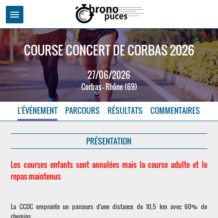
menu
COURSE CONCERT DE CORBAS 2026
27/06/2026
Corbas - Rhône (69)
L'ÉVÉNEMENT
PARCOURS
RÉSULTATS
COMMENTAIRES
PRÉSENTATION
Les courses enfants sont annulées mais la course adulte et le
repas maintenus
La CCDC emprunte un parcours d'une distance de 10,5 km avec 60% de
chemins.