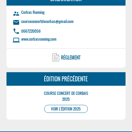
Corbas Running
supervisor_account
courseconcertdecorbas@gmail.com
email
phone
0667220056
www.corbasrunning.com
laptop
RÉGLEMENT
ÉDITION PRÉCÉDENTE
COURSE CONCERT DE CORBAS
2025
VOIR L'ÉDITION 2025