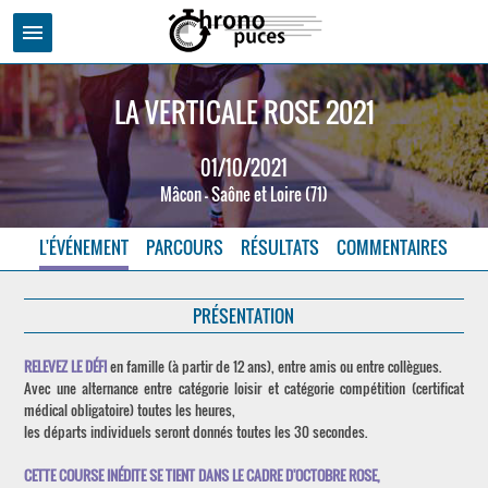
menu
LA VERTICALE ROSE 2021
01/10/2021
Mâcon - Saône et Loire (71)
L'ÉVÉNEMENT
PARCOURS
RÉSULTATS
COMMENTAIRES
PRÉSENTATION
RELEVEZ LE DÉFI
en famille (à partir de 12 ans), entre amis ou entre collègues.
Avec une alternance entre catégorie loisir et catégorie compétition (certificat
médical obligatoire) toutes les heures,
les départs individuels seront donnés toutes les 30 secondes.
CETTE COURSE INÉDITE SE TIENT DANS LE CADRE D'OCTOBRE ROSE,