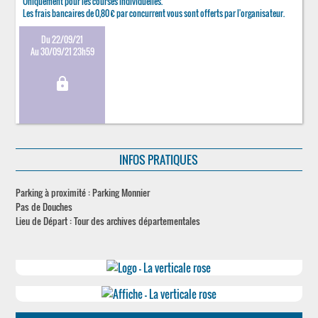
Uniquement pour les courses individuelles.
Les frais bancaires de 0,80 € par concurrent vous sont offerts par l'organisateur.
Du 22/09/21
Au 30/09/21 23h59
lock
INFOS PRATIQUES
Parking à proximité : Parking Monnier
Pas de Douches
Lieu de Départ : Tour des archives départementales