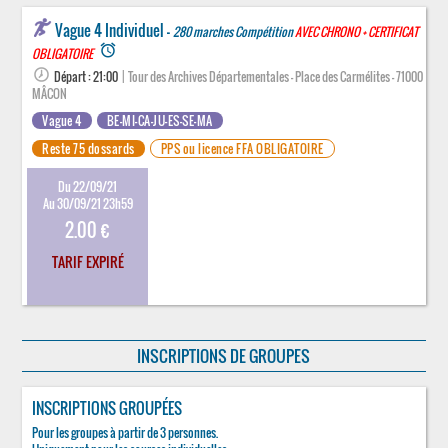
Vague 4 Individuel -
280 marches Compétition
AVEC CHRONO + CERTIFICAT
access_alarm
OBLIGATOIRE
Départ : 21:00
| Tour des Archives Départementales - Place des Carmélites - 71000
MÂCON
Vague 4
BE-MI-CA-JU-ES-SE-MA
Reste 75 dossards
PPS ou licence FFA OBLIGATOIRE
Du 22/09/21
Au 30/09/21 23h59
2.00 €
TARIF EXPIRÉ
INSCRIPTIONS DE GROUPES
INSCRIPTIONS GROUPÉES
Pour les groupes à partir de 3 personnes.