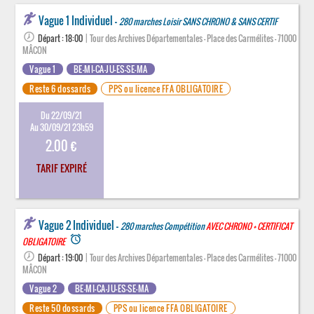
Vague 1 Individuel -
280 marches Loisir SANS CHRONO & SANS CERTIF
Départ : 18:00
| Tour des Archives Départementales - Place des Carmélites - 71000
MÂCON
Vague 1
BE-MI-CA-JU-ES-SE-MA
Reste 6 dossards
PPS ou licence FFA OBLIGATOIRE
Du 22/09/21
Au 30/09/21 23h59
2.00 €
TARIF EXPIRÉ
Vague 2 Individuel -
280 marches Compétition
AVEC CHRONO + CERTIFICAT
access_alarm
OBLIGATOIRE
Départ : 19:00
| Tour des Archives Départementales - Place des Carmélites - 71000
MÂCON
Vague 2
BE-MI-CA-JU-ES-SE-MA
Reste 50 dossards
PPS ou licence FFA OBLIGATOIRE