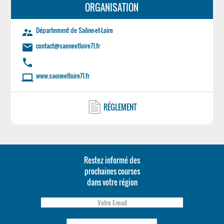
ORGANISATION
Département de Saône-et-Loire
supervisor_account
contact@saoneetloire71.fr
email
phone
www.saoneetloire71.fr
laptop
RÉGLEMENT
Restez informé des
prochaines courses
dans votre région