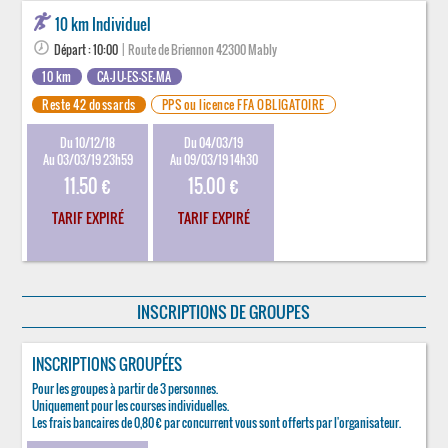
10 km Individuel
Départ : 10:00
| Route de Briennon 42300 Mably
10 km
CA-JU-ES-SE-MA
Reste 42 dossards
PPS ou licence FFA OBLIGATOIRE
Du 10/12/18
Du 04/03/19
Au 03/03/19 23h59
Au 09/03/19 14h30
11.50 €
15.00 €
TARIF EXPIRÉ
TARIF EXPIRÉ
INSCRIPTIONS DE GROUPES
INSCRIPTIONS GROUPÉES
Pour les groupes à partir de 3 personnes.
Uniquement pour les courses individuelles.
Les frais bancaires de 0,80 € par concurrent vous sont offerts par l'organisateur.