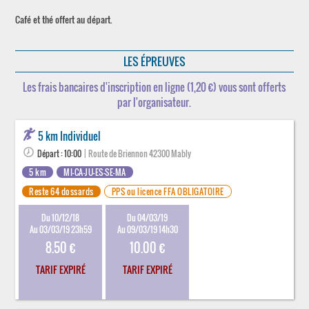
Café et thé offert au départ.
LES ÉPREUVES
Les frais bancaires d'inscription en ligne (1,20 €) vous sont offerts
par l'organisateur.
5 km Individuel
Départ : 10:00
| Route de Briennon 42300 Mably
5 km
MI-CA-JU-ES-SE-MA
Reste 64 dossards
PPS ou licence FFA OBLIGATOIRE
Du 10/12/18
Du 04/03/19
Au 03/03/19 23h59
Au 09/03/19 14h30
8.50 €
10.00 €
TARIF EXPIRÉ
TARIF EXPIRÉ