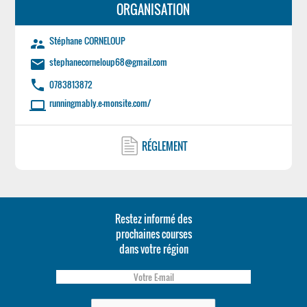
ORGANISATION
Stéphane CORNELOUP
supervisor_account
stephanecorneloup68@gmail.com
email
phone
0783813872
runningmably.e-monsite.com/
laptop
RÉGLEMENT
Restez informé des
prochaines courses
dans votre région