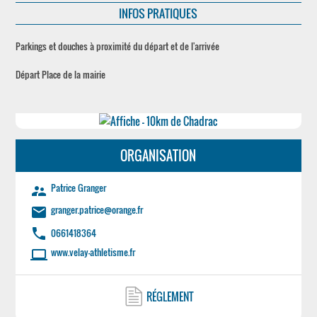
INFOS PRATIQUES
Parkings et douches à proximité du départ et de l'arrivée
Départ Place de la mairie
ORGANISATION
Patrice Granger
supervisor_account
granger.patrice@orange.fr
email
phone
0661418364
www.velay-athletisme.fr
laptop
RÉGLEMENT