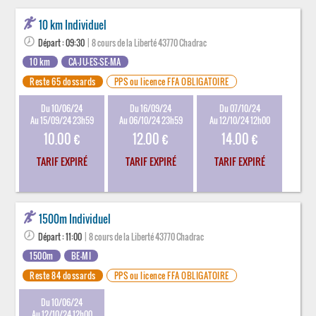
10 km Individuel
Départ : 09:30
| 8 cours de la Liberté 43770 Chadrac
10 km
CA-JU-ES-SE-MA
Reste 65 dossards
PPS ou licence FFA OBLIGATOIRE
Du 10/06/24
Du 16/09/24
Du 07/10/24
Au 15/09/24 23h59
Au 06/10/24 23h59
Au 12/10/24 12h00
10.00 €
12.00 €
14.00 €
TARIF EXPIRÉ
TARIF EXPIRÉ
TARIF EXPIRÉ
1500m Individuel
Départ : 11:00
| 8 cours de la Liberté 43770 Chadrac
1500m
BE-MI
Reste 84 dossards
PPS ou licence FFA OBLIGATOIRE
Du 10/06/24
Au 12/10/24 12h00