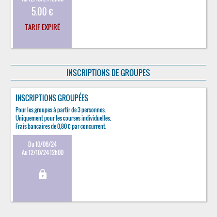
5.00 €
TARIF EXPIRÉ
INSCRIPTIONS DE GROUPES
INSCRIPTIONS GROUPÉES
Pour les groupes à partir de 3 personnes.
Uniquement pour les courses individuelles.
Frais bancaires de 0,80 € par concurrent.
Du 10/06/24
Au 12/10/24 12h00
lock