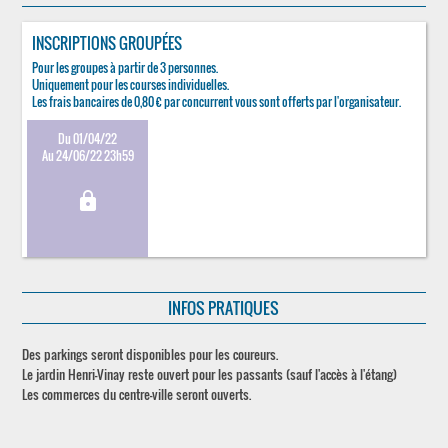
INSCRIPTIONS GROUPÉES
Pour les groupes à partir de 3 personnes.
Uniquement pour les courses individuelles.
Les frais bancaires de 0,80 € par concurrent vous sont offerts par l'organisateur.
Du 01/04/22
Au 24/06/22 23h59
lock
INFOS PRATIQUES
Des parkings seront disponibles pour les coureurs.
Le jardin Henri-Vinay reste ouvert pour les passants (sauf l'accès à l'étang)
Les commerces du centre-ville seront ouverts.