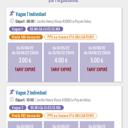
par l'organisateur.
Vague 1 Individuel
Départ : 08:00
| Jardin Henry Vinay 43000 Le Puy-en-Velay
Vague 1
BE-MI-CA-JU-ES-SE-MA
Reste 186 dossards
PPS ou licence FFA OBLIGATOIRE
Du 01/04/22
Du 01/05/22
Du 01/06/22
Au 30/04/22 23h59
Au 31/05/22 23h59
Au 24/06/22 23h59
3.00 €
4.00 €
5.00 €
TARIF EXPIRÉ
TARIF EXPIRÉ
TARIF EXPIRÉ
Vague 2 Individuel
Départ : 10:00
| Jardin Henry Vinay 43000 Le Puy-en-Velay
Vague 2
BE-MI-CA-JU-ES-SE-MA
Reste 182 dossards
PPS ou licence FFA OBLIGATOIRE
Du 01/04/22
Du 01/05/22
Du 01/06/22