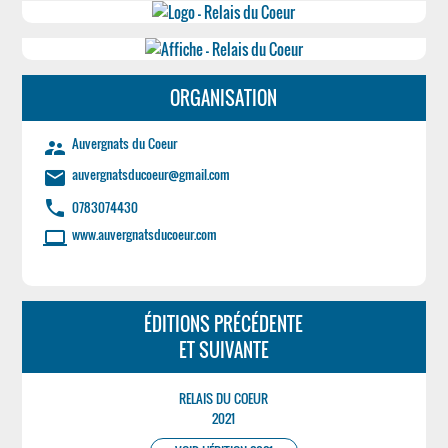
ORGANISATION
Auvergnats du Coeur
supervisor_account
auvergnatsducoeur@gmail.com
email
phone
0783074430
www.auvergnatsducoeur.com
laptop
ÉDITIONS PRÉCÉDENTE
ET SUIVANTE
RELAIS DU COEUR
2021