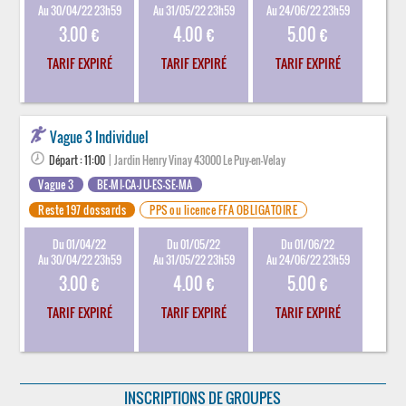
Au 30/04/22 23h59
Au 31/05/22 23h59
Au 24/06/22 23h59
3.00 €
4.00 €
5.00 €
TARIF EXPIRÉ
TARIF EXPIRÉ
TARIF EXPIRÉ
Vague 3 Individuel
Départ : 11:00
| Jardin Henry Vinay 43000 Le Puy-en-Velay
Vague 3
BE-MI-CA-JU-ES-SE-MA
Reste 197 dossards
PPS ou licence FFA OBLIGATOIRE
Du 01/04/22
Du 01/05/22
Du 01/06/22
Au 30/04/22 23h59
Au 31/05/22 23h59
Au 24/06/22 23h59
3.00 €
4.00 €
5.00 €
TARIF EXPIRÉ
TARIF EXPIRÉ
TARIF EXPIRÉ
INSCRIPTIONS DE GROUPES