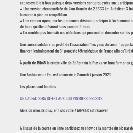
est accessible à tous puisque deux versions sont proposées aux participant
● Une version chronométrée de 7km (boucle de 2,3333 km à réaliser 3 fois) 
la course à pied en compétition.
● Une version open pour les personnes désirant participer à l'événement sa
de tours qu'elles désirent sans excéder 3 tours.
● On n'oublie pas bien sûr nos chérubins qui pourront en découdre sur les p
Une course solidaire au profit de l'association " les yeux du coeur " apporta
e
financer l'entraînement du 3
pongiste tétraplégique de France afin qu'il réa
À partir de 15h45 le centre ville de St Romain le Puy va se transformer en 
Une Ambiance de Feu est annoncée le Samedi 7 janvier 2023 !
Les places sont limitées.
UN CADEAU SERA OFFERT AUX 500 PREMIERS INSCRITS.
Alors on n'hésite plus, en 1 clic votre 7 JANVIER est réservé !
À l'issue de la course en ligne participez au show de la montée du pic par d