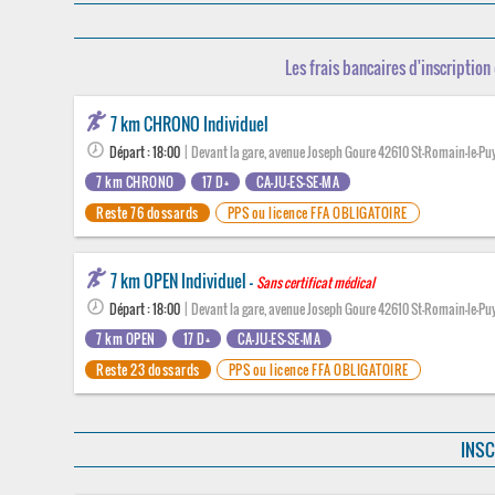
Les frais bancaires d'inscription 
7 km CHRONO Individuel
Départ : 18:00
| Devant la gare, avenue Joseph Goure 42610 St-Romain-le-Pu
7 km CHRONO
17 D+
CA-JU-ES-SE-MA
Reste 76 dossards
PPS ou licence FFA OBLIGATOIRE
7 km OPEN Individuel -
Sans certificat médical
Départ : 18:00
| Devant la gare, avenue Joseph Goure 42610 St-Romain-le-Pu
7 km OPEN
17 D+
CA-JU-ES-SE-MA
Reste 23 dossards
PPS ou licence FFA OBLIGATOIRE
INSC