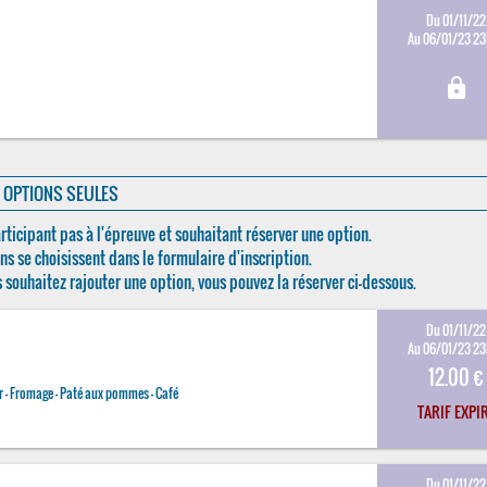
Du 01/11/22
Au 06/01/23 2
lock
OPTIONS SEULES
rticipant pas à l'épreuve et souhaitant réserver une option.
ns se choisissent dans le formulaire d'inscription.
s souhaitez rajouter une option, vous pouvez la réserver ci-dessous.
Du 01/11/22
Au 06/01/23 2
12.00 €
 - Fromage - Paté aux pommes - Café
TARIF EXPI
Du 01/11/22