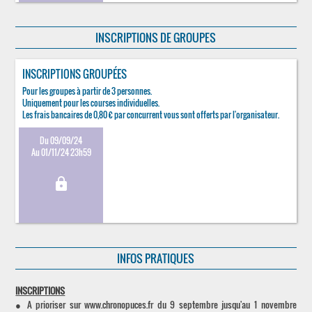
INSCRIPTIONS DE GROUPES
INSCRIPTIONS GROUPÉES
Pour les groupes à partir de 3 personnes.
Uniquement pour les courses individuelles.
Les frais bancaires de 0,80 € par concurrent vous sont offerts par l'organisateur.
Du 09/09/24
Au 01/11/24 23h59
lock
INFOS PRATIQUES
INSCRIPTIONS
● A prioriser sur www.chronopuces.fr du 9 septembre jusqu'au 1 novembre