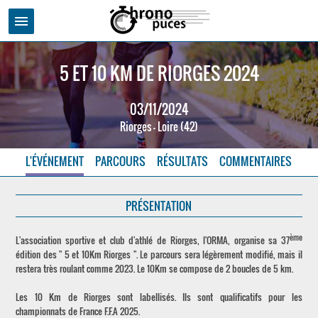
menu
5 ET 10 KM DE RIORGES 2024
03/11/2024
Riorges - Loire (42)
L'ÉVÉNEMENT
PARCOURS
RÉSULTATS
COMMENTAIRES
PRÉSENTATION
ème
L'association sportive et club d'athlé de Riorges, l'ORMA, organise sa 37
édition des " 5 et 10Km Riorges ". Le parcours sera légèrement modifié, mais il
restera très roulant comme 2023. Le 10Km se compose de 2 boucles de 5 km.
Les 10 Km de Riorges sont labellisés. Ils sont qualificatifs pour les
championnats de France F.F.A 2025.