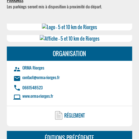
PARKINGS
Les parkings seront mis à disposition à proximité du départ.
ORGANISATION
ORMA Riorges
supervisor_account
contact@orma-riorges.fr
email
phone
0661548523
www.orma-riorges.fr
laptop
RÉGLEMENT
ÉDITIONS PRÉCÉDENTE