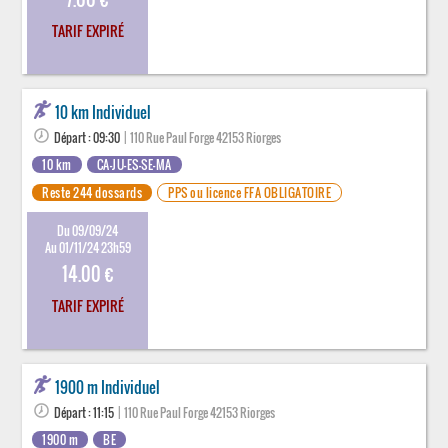
TARIF EXPIRÉ
10 km Individuel
Départ : 09:30
| 110 Rue Paul Forge 42153 Riorges
10 km
CA-JU-ES-SE-MA
Reste 244 dossards
PPS ou licence FFA OBLIGATOIRE
Du 09/09/24
Au 01/11/24 23h59
14.00 €
TARIF EXPIRÉ
1900 m Individuel
Départ : 11:15
| 110 Rue Paul Forge 42153 Riorges
1900 m
BE