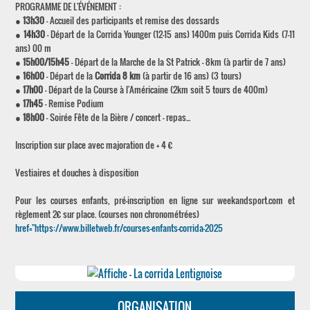
PROGRAMME DE L'ÉVÉNEMENT :
●
13h30
- Accueil des participants et remise des dossards
●
14h30
- Départ de la Corrida Younger (12-15 ans) 1400m puis Corrida Kids (7-11
ans) 00 m
●
15h00/15h45
- Départ de la Marche de la St Patrick - 8km (à partir de 7 ans)
●
16h00
- Départ de la
Corrida 8 km
(à partir de 16 ans) (3 tours)
●
17h00
- Départ de la Course à l'Américaine (2km soit 5 tours de 400m)
●
17h45
- Remise Podium
●
18h00
- Soirée Fête de la Bière / concert - repas...
Inscription sur place avec majoration de + 4 €
Vestiaires et douches à disposition
Pour les courses enfants, pré-inscription en ligne sur weekandsport.com et
règlement 2€ sur place. (courses non chronométrées)
href="https://www.billetweb.fr/courses-enfants-corrida-2025
ORGANISATION