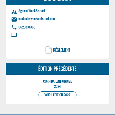
Agence Week&sport
supervisor_account
contact@weekandsport.com
email
phone
0620818368
laptop
RÉGLEMENT
ÉDITION PRÉCÉDENTE
CORRIDA LENTIGNOISE
2024
VOIR L'ÉDITION 2024