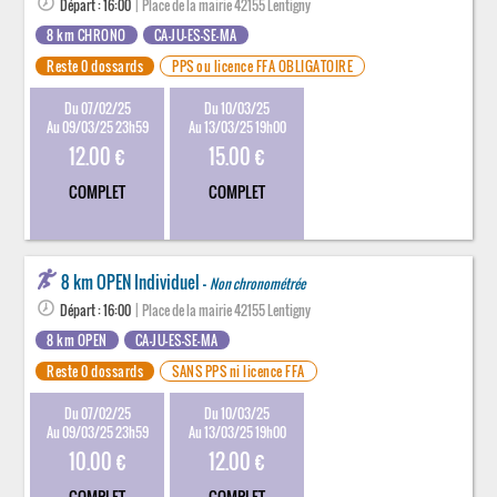
Départ : 16:00
| Place de la mairie 42155 Lentigny
8 km CHRONO
CA-JU-ES-SE-MA
Reste 0 dossards
PPS ou licence FFA OBLIGATOIRE
Du 07/02/25
Du 10/03/25
Au 09/03/25 23h59
Au 13/03/25 19h00
12.00 €
15.00 €
COMPLET
COMPLET
8 km OPEN Individuel -
Non chronométrée
Départ : 16:00
| Place de la mairie 42155 Lentigny
8 km OPEN
CA-JU-ES-SE-MA
Reste 0 dossards
SANS PPS ni licence FFA
Du 07/02/25
Du 10/03/25
Au 09/03/25 23h59
Au 13/03/25 19h00
10.00 €
12.00 €
COMPLET
COMPLET