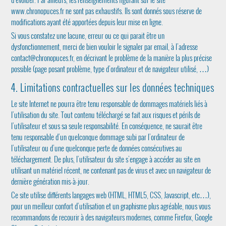
www.chronopuces.fr ne sont pas exhaustifs. Ils sont donnés sous réserve de
modifications ayant été apportées depuis leur mise en ligne.
Si vous constatez une lacune, erreur ou ce qui parait être un
dysfonctionnement, merci de bien vouloir le signaler par email, à l’adresse
contact@chronopuces.fr, en décrivant le problème de la manière la plus précise
possible (page posant problème, type d’ordinateur et de navigateur utilisé, …)
4. Limitations contractuelles sur les données techniques
Le site Internet ne pourra être tenu responsable de dommages matériels liés à
l’utilisation du site. Tout contenu téléchargé se fait aux risques et périls de
l’utilisateur et sous sa seule responsabilité. En conséquence, ne saurait être
tenu responsable d’un quelconque dommage subi par l’ordinateur de
l’utilisateur ou d’une quelconque perte de données consécutives au
téléchargement. De plus, l’utilisateur du site s’engage à accéder au site en
utilisant un matériel récent, ne contenant pas de virus et avec un navigateur de
dernière génération mis-à-jour.
Ce site utilise différents langages web (HTML, HTML5, CSS, Javascript, etc…),
pour un meilleur confort d’utilisation et un graphisme plus agréable, nous vous
recommandons de recourir à des navigateurs modernes, comme Firefox, Google