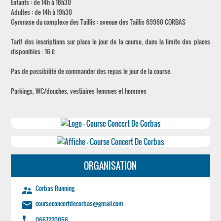
Enfants : de 14h à 18h30
Adultes : de 14h à 19h30
Gymnase du complexe des Taillis : avenue des Taillis 69960 CORBAS
Tarif des inscriptions sur place le jour de la course, dans la limite des places
disponibles : 16 €
Pas de possibilité de commander des repas le jour de la course.
Parkings, WC/douches, vestiaires femmes et hommes
ORGANISATION
Corbas Running
supervisor_account
courseconcertdecorbas@gmail.com
email
phone
0667220056