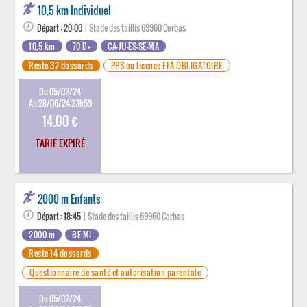
10,5 km Individuel
Départ : 20:00
| Stade des taillis 69960 Corbas
10,5 km
70 D+
CA-JU-ES-SE-MA
Reste 32 dossards
PPS ou licence FFA OBLIGATOIRE
Du 05/02/24
Au 28/06/24 23h59
14.00 €
TARIF EXPIRÉ
2000 m Enfants
Départ : 18:45
| Stade des taillis 69960 Corbas
2000 m
BE-MI
Reste 14 dossards
Questionnaire de santé et autorisation parentale
Du 05/02/24