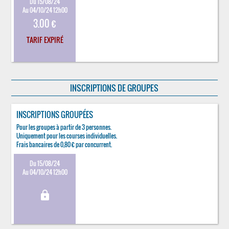
Du 15/08/24
Au 04/10/24 12h00
3.00 €
TARIF EXPIRÉ
INSCRIPTIONS DE GROUPES
INSCRIPTIONS GROUPÉES
Pour les groupes à partir de 3 personnes.
Uniquement pour les courses individuelles.
Frais bancaires de 0,80 € par concurrent.
Du 15/08/24
Au 04/10/24 12h00
lock