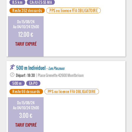
8,5 km
CA-JU-ES-SE-MA
Reste 352 dossards
PPS ou licence FFA OBLIGATOIRE
Du 15/08/24
Au 04/10/24 12h00
12.00 €
TARIF EXPIRÉ
500 m Individuel -
Les Piozous
Départ : 18:30
| Place Grenette 42600 Montbrison
500 m
EA-PO
Reste 66 dossards
PPS ou licence FFA OBLIGATOIRE
Du 15/08/24
Au 04/10/24 12h00
3.00 €
TARIF EXPIRÉ