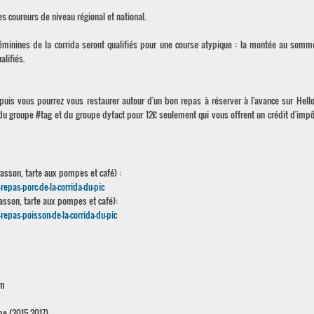
es coureurs de niveau régional et national.
éminines de la corrida seront qualifiés pour une course atypique : la montée au somm
alifiés.
puis vous pourrez vous restaurer autour d'un bon repas à réserver à l'avance sur Hell
u groupe #tag et du groupe dyfact pour 12€ seulement qui vous offrent un crédit d'impô
asson, tarte aux pompes et café) :
pas-porc-de-la-corrida-du-pic
asson, tarte aux pompes et café):
epas-poisson-de-la-corrida-du-pic
km
me (2015-2017)