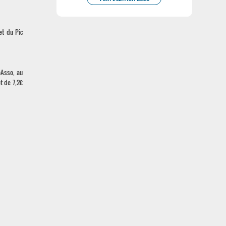
et du Pic
oAsso, au
t de 7,2€