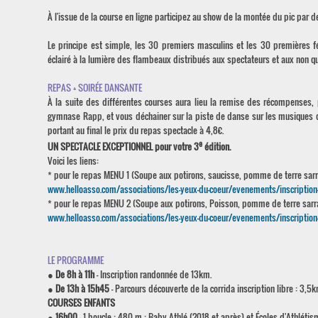
À l'issue de la course en ligne participez au show de la montée du pic par d
Le principe est simple, les 30 premiers masculins et les 30 premières f
éclairé à la lumière des flambeaux distribués aux spectateurs et aux non qu
REPAS + SOIRÉE DANSANTE
À la suite des différentes courses aura lieu la remise des récompenses, 
gymnase Rapp, et vous déchainer sur la piste de danse sur les musiques d
portant au final le prix du repas spectacle à 4,8€.
e
UN SPECTACLE EXCEPTIONNEL pour votre 3
édition.
Voici les liens:
* pour le repas MENU 1 (Soupe aux potirons, saucisse, pomme de terre sarr
www.helloasso.com/associations/les-yeux-du-coeur/evenements/inscription-re
* pour le repas MENU 2 (Soupe aux potirons, Poisson, pomme de terre sarr
www.helloasso.com/associations/les-yeux-du-coeur/evenements/inscription-r
LE PROGRAMME
●
De 8h à 11h
- Inscription randonnée de 13km.
●
De 13h à 15h45
- Parcours découverte de la corrida inscription libre : 3,5
COURSES ENFANTS
●
16h00
- 1 boucle : 480 m : Baby Athlé (2018 et après) et Écoles d'Athlétis