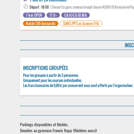
Départ : 18:00
| Devant la gare, avenue Joseph Goure 42610 St-Romain-le-Pu
7 km OPEN
17 D+
CA-JU-ES-SE-MA
Reste 120 dossards
SANS PPS ni licence FFA
INSC
INSCRIPTIONS GROUPÉES
Pour les groupes à partir de 3 personnes.
Uniquement pour les courses individuelles.
Les frais bancaires de 0,80 € par concurrent vous sont offerts par l'organisateur.
Parkings disponibles et fléchés,
Douches au gymnase Francis Rapp (fléchées aussi)