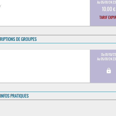
Au 05/01/24 2
y
10.00 €
TARIF EXPI
RIPTIONS DE GROUPES
Du 01/10/2
Au 05/01/24 2
lock
INFOS PRATIQUES