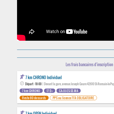
Les frais bancaires d'inscription 
7 km CHRONO Individuel
Départ : 18:00
| Devant la gare, avenue Joseph Goure 42610 St-Romain-le-Pu
7 km CHRONO
17 D+
CA-JU-ES-SE-MA
Reste 80 dossards
PPS ou licence FFA OBLIGATOIRE
7 km OPEN Individuel