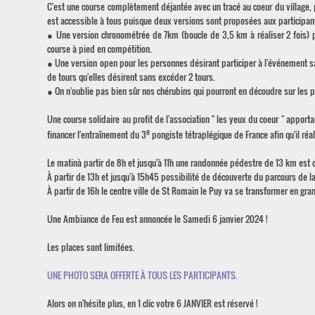
C'est une course complètement déjantée avec un tracé au coeur du village, 
est accessible à tous puisque deux versions sont proposées aux participant
● Une version chronométrée de 7km (boucle de 3,5 km à réaliser 2 fois) pou
course à pied en compétition.
● Une version open pour les personnes désirant participer à l'événement sa
de tours qu'elles désirent sans excéder 2 tours.
● On n'oublie pas bien sûr nos chérubins qui pourront en découdre sur les p
Une course solidaire au profit de l'association " les yeux du coeur " apporta
e
financer l'entraînement du 3
pongiste tétraplégique de France afin qu'il réa
Le matinà partir de 8h et jusqu'à 11h une randonnée pédestre de 13 km est org
À partir de 13h et jusqu'à 15h45 possibilité de découverte du parcours de l
À partir de 16h le centre ville de St Romain le Puy va se transformer en gr
Une Ambiance de Feu est annoncée le Samedi 6 janvier 2024 !
Les places sont limitées.
UNE PHOTO SERA OFFERTE À TOUS LES PARTICIPANTS.
Alors on n'hésite plus, en 1 clic votre 6 JANVIER est réservé !