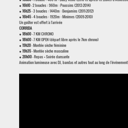
●
16h10
- 2 boucles : 960m : Poussins (2013-2014)
●
16h25
- 3 boucles : 1440m : Benjamins (2011-2012)
●
16h45
- 4 boucles : 1920m : Minimes (2009-2010)
Un goûter est offert à l'arrivée
CORRIDA
●
18h00
- 7 KM CHRONO
●
18h00
- 7 KM OPEN (départ libre après le 7km chrono)
●
19h20
- Montée sèche féminine
●
19h35
- Montée sèche masculine
●
20h00
- Repas + Soirée dansante
Animation lumineuse avec DJ, bandas et autres tout au long de l'événement