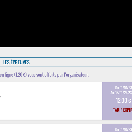
LES ÉPREUVES
en ligne (1,20 €) vous sont offerts par l'organisateur.
Du 01/10/2
Au 05/01/24 2
y
12.00 €
TARIF EXPI
Du 01/10/2