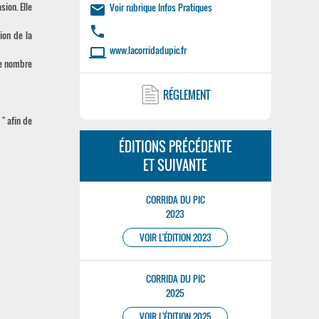
ion. Elle
Voir rubrique Infos Pratiques
email
phone
ion de la
www.lacorridadupic.fr
laptop
le nombre
RÉGLEMENT
 " afin de
ÉDITIONS PRÉCÉDENTE
ET SUIVANTE
CORRIDA DU PIC
2023
VOIR L'ÉDITION 2023
CORRIDA DU PIC
2025
VOIR L'ÉDITION 2025