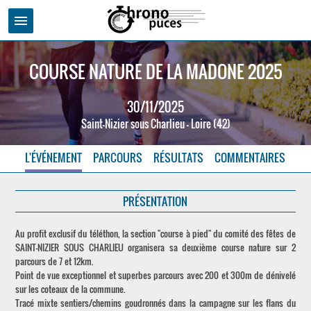
menu
COURSE NATURE DE LA MADONE 2025
30/11/2025
Saint-Nizier sous Charlieu - Loire (42)
L'ÉVÉNEMENT
PARCOURS
RÉSULTATS
COMMENTAIRES
PRÉSENTATION
Au profit exclusif du téléthon, la section "course à pied" du comité des fêtes de
SAINT-NIZIER SOUS CHARLIEU organisera sa deuxième course nature sur 2
parcours de 7 et 12km.
Point de vue exceptionnel et superbes parcours avec 200 et 300m de dénivelé
sur les coteaux de la commune.
Tracé mixte sentiers/chemins goudronnés dans la campagne sur les flans du