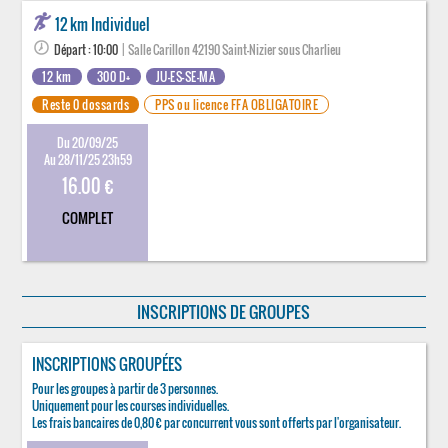
12 km Individuel
Départ : 10:00
| Salle Carillon 42190 Saint-Nizier sous Charlieu
12 km
300 D+
JU-ES-SE-MA
Reste 0 dossards
PPS ou licence FFA OBLIGATOIRE
Du 20/09/25
Au 28/11/25 23h59
16.00 €
COMPLET
INSCRIPTIONS DE GROUPES
INSCRIPTIONS GROUPÉES
Pour les groupes à partir de 3 personnes.
Uniquement pour les courses individuelles.
Les frais bancaires de 0,80 € par concurrent vous sont offerts par l'organisateur.