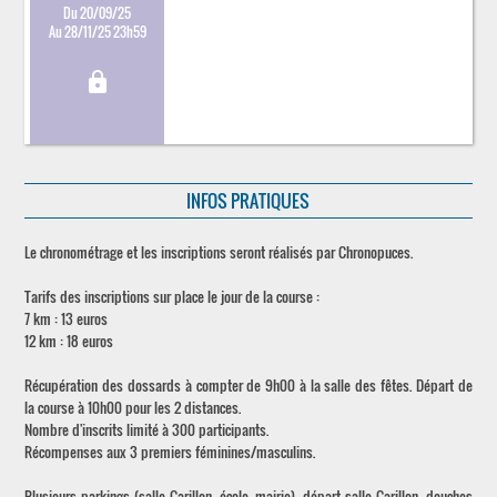
Du 20/09/25
Au 28/11/25 23h59
lock
INFOS PRATIQUES
Le chronométrage et les inscriptions seront réalisés par Chronopuces.
Tarifs des inscriptions sur place le jour de la course :
7 km : 13 euros
12 km : 18 euros
Récupération des dossards à compter de 9h00 à la salle des fêtes. Départ de
la course à 10h00 pour les 2 distances.
Nombre d'inscrits limité à 300 participants.
Récompenses aux 3 premiers féminines/masculins.
Plusieurs parkings (salle Carillon, école, mairie), départ salle Carillon, douches