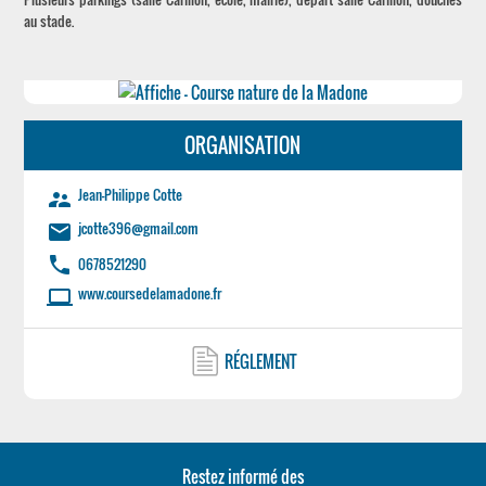
au stade.
ORGANISATION
Jean-Philippe Cotte
supervisor_account
jcotte396@gmail.com
email
phone
0678521290
www.coursedelamadone.fr
laptop
RÉGLEMENT
Restez informé des