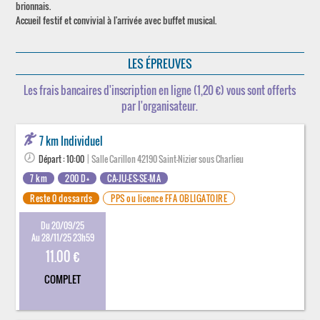
brionnais.
Accueil festif et convivial à l'arrivée avec buffet musical.
LES ÉPREUVES
Les frais bancaires d'inscription en ligne (1,20 €) vous sont offerts
par l'organisateur.
7 km Individuel
Départ : 10:00
| Salle Carillon 42190 Saint-Nizier sous Charlieu
7 km
200 D+
CA-JU-ES-SE-MA
Reste 0 dossards
PPS ou licence FFA OBLIGATOIRE
Du 20/09/25
Au 28/11/25 23h59
11.00 €
COMPLET