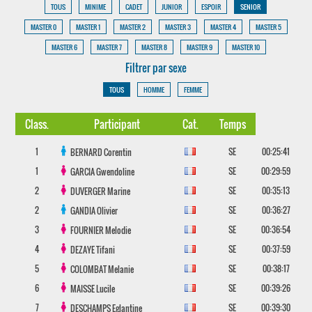
TOUS
MINIME
CADET
JUNIOR
ESPOIR
SENIOR
MASTER 0
MASTER 1
MASTER 2
MASTER 3
MASTER 4
MASTER 5
MASTER 6
MASTER 7
MASTER 8
MASTER 9
MASTER 10
Filtrer par sexe
TOUS
HOMME
FEMME
Class.
Participant
Cat.
Temps
1
SE
00:25:41
BERNARD
Corentin
1
SE
00:29:59
GARCIA
Gwendoline
2
SE
00:35:13
DUVERGER
Marine
2
SE
00:36:27
GANDIA
Olivier
3
SE
00:36:54
FOURNIER
Melodie
4
SE
00:37:59
DEZAYE
Tifani
5
SE
00:38:17
COLOMBAT
Melanie
6
SE
00:39:26
MAISSE
Lucile
7
SE
00:39:30
DESCHAMPS
Eglantine