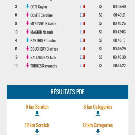
3
SE
00:39:40
COTE
Gaylor
8
SE
00:40:21
COMTE
Caroline
9
SE
00:40:25
MERIGNEUX
Axelle
10
SE
00:42:03
MAGNIN
Noemie
4
SE
00:46:15
BARTHOLET
Justin
11
SE
00:46:29
BOUCHERY
Clarisse
12
SE
00:46:30
BALLANDRAS
Jade
13
SE
00:47:22
TORRES
Kassandra
RÉSULTATS PDF
6 km Scratch
6 km Categories
file_download
file_download
12 km Scratch
12 km Categories
file_download
file_download