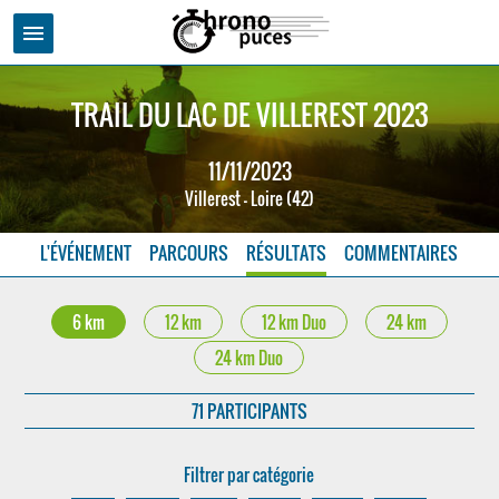
menu
TRAIL DU LAC DE VILLEREST 2023
11/11/2023
Villerest - Loire (42)
L'ÉVÉNEMENT
PARCOURS
RÉSULTATS
COMMENTAIRES
6 km
12 km
12 km Duo
24 km
24 km Duo
71 PARTICIPANTS
Filtrer par catégorie