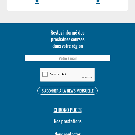
file_download
file_download
Restez informé des
prochaines courses
dans votre région
CHRONO PUCES
Nos prestations
Nous contacter