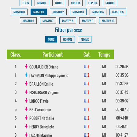
TOUS
MINIME
CADET
JUNIOR
ESPOIR
SENIOR
MASTER 0
MASTER 1
MASTER 2
MASTER 3
MASTER 4
MASTER 5
MASTER 6
MASTER 7
MASTER 8
MASTER 9
MASTER 10
Filtrer par sexe
TOUS
HOMME
FEMME
Class.
Participant
Cat.
Temps
1
M1
00:26:08
GOUTAUDIER
Oriane
1
M1
00:35:06
LAVIGNON
Philippe-aymeric
2
M1
00:37:36
BRAILLON
Emilie
3
M1
00:37:49
ECHAUBARD
Virginie
4
M1
00:39:02
LONGO
Flavie
5
M1
00:40:43
BRU
Veronique
6
M1
00:41:10
ROBERT
Nathalie
7
M1
00:41:11
HENRY
Benedicte
8
M1
00:41:27
LACOTE
Magalie