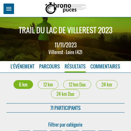
menu
TRAIL DU LAC DE VILLEREST 2023
11/11/2023
Villerest - Loire (42)
L'ÉVÉNEMENT
PARCOURS
RÉSULTATS
COMMENTAIRES
6 km
12 km
12 km Duo
24 km
24 km Duo
71 PARTICIPANTS
Filtrer par catégorie