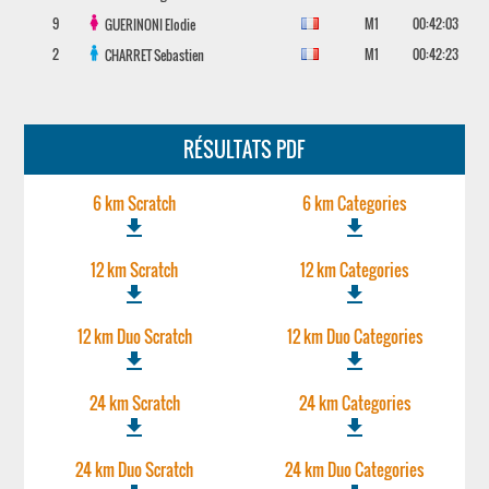
9
M1
00:42:03
GUERINONI
Elodie
2
M1
00:42:23
CHARRET
Sebastien
RÉSULTATS PDF
6 km Scratch
6 km Categories
file_download
file_download
12 km Scratch
12 km Categories
file_download
file_download
12 km Duo Scratch
12 km Duo Categories
file_download
file_download
24 km Scratch
24 km Categories
file_download
file_download
24 km Duo Scratch
24 km Duo Categories