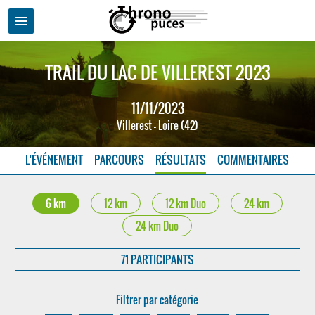
menu
TRAIL DU LAC DE VILLEREST 2023
11/11/2023
Villerest - Loire (42)
L'ÉVÉNEMENT
PARCOURS
RÉSULTATS
COMMENTAIRES
6 km
12 km
12 km Duo
24 km
24 km Duo
71 PARTICIPANTS
Filtrer par catégorie