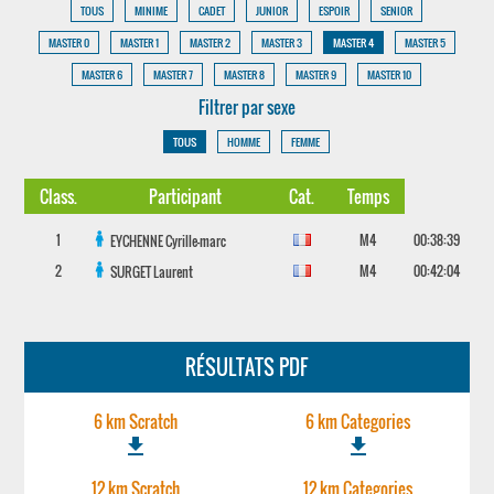
TOUS
MINIME
CADET
JUNIOR
ESPOIR
SENIOR
MASTER 0
MASTER 1
MASTER 2
MASTER 3
MASTER 4
MASTER 5
MASTER 6
MASTER 7
MASTER 8
MASTER 9
MASTER 10
Filtrer par sexe
TOUS
HOMME
FEMME
Class.
Participant
Cat.
Temps
1
M4
00:38:39
EYCHENNE
Cyrille-marc
2
M4
00:42:04
SURGET
Laurent
RÉSULTATS PDF
6 km Scratch
6 km Categories
file_download
file_download
12 km Scratch
12 km Categories