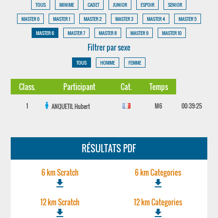
TOUS
MINIME
CADET
JUNIOR
ESPOIR
SENIOR
MASTER 0
MASTER 1
MASTER 2
MASTER 3
MASTER 4
MASTER 5
MASTER 6
MASTER 7
MASTER 8
MASTER 9
MASTER 10
Filtrer par sexe
TOUS
HOMME
FEMME
Class.
Participant
Cat.
Temps
1
M6
00:39:25
ANQUETIL
Hubert
RÉSULTATS PDF
6 km Scratch
6 km Categories
file_download
file_download
12 km Scratch
12 km Categories
file_download
file_download