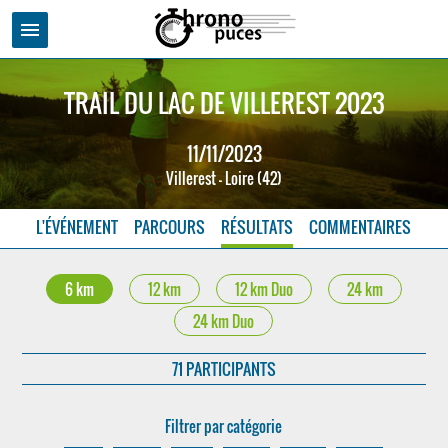
menu
TRAIL DU LAC DE VILLEREST 2023
11/11/2023
Villerest - Loire (42)
L'ÉVÉNEMENT
PARCOURS
RÉSULTATS
COMMENTAIRES
6 km
12 km
12 km Duo
24 km
24 km Duo
71 PARTICIPANTS
Filtrer par catégorie