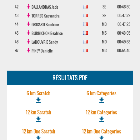
42
SE
00:46:30
BALLANDRAS
Jade
43
SE
00:47:22
TORRES
Kassandra
44
M3
00:47:23
GRISARD
Sandrine
45
M5
00:48:05
BURNICHON
Beatrice
46
M0
00:49:38
LABOUYRIE
Sandy
47
M3
00:54:40
PINEY
Danielle
RÉSULTATS PDF
6 km Scratch
6 km Categories
file_download
file_download
12 km Scratch
12 km Categories
file_download
file_download
12 km Duo Scratch
12 km Duo Categories
file_download
file_download