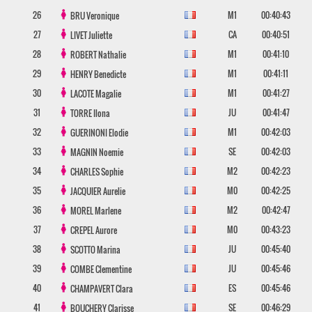
26
M1
00:40:43
BRU
Veronique
27
CA
00:40:51
LIVET
Juliette
28
M1
00:41:10
ROBERT
Nathalie
29
M1
00:41:11
HENRY
Benedicte
30
M1
00:41:27
LACOTE
Magalie
31
JU
00:41:47
TORRE
Ilona
32
M1
00:42:03
GUERINONI
Elodie
33
SE
00:42:03
MAGNIN
Noemie
34
M2
00:42:23
CHARLES
Sophie
35
M0
00:42:25
JACQUIER
Aurelie
36
M2
00:42:47
MOREL
Marlene
37
M0
00:43:23
CREPEL
Aurore
38
JU
00:45:40
SCOTTO
Marina
39
JU
00:45:46
COMBE
Clementine
40
ES
00:45:46
CHAMPAVERT
Clara
41
SE
00:46:29
BOUCHERY
Clarisse