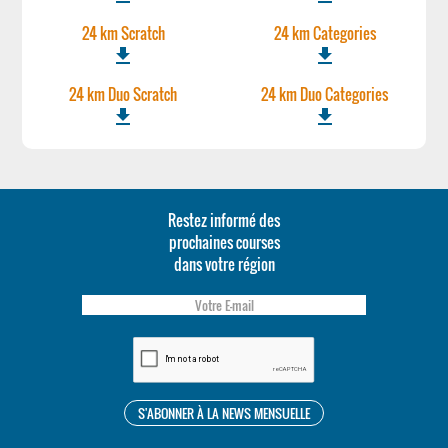
24 km Scratch
24 km Categories
file_download
file_download
24 km Duo Scratch
24 km Duo Categories
file_download
file_download
Restez informé des
prochaines courses
dans votre région