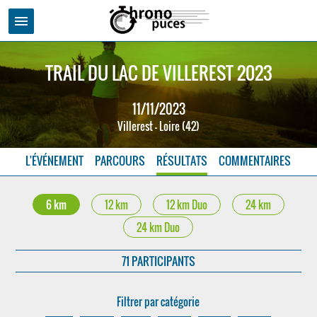
menu
TRAIL DU LAC DE VILLEREST 2023
11/11/2023
Villerest - Loire (42)
L'ÉVÉNEMENT
PARCOURS
RÉSULTATS
COMMENTAIRES
6 km
12 km
12 km Duo
24 km
24 km Duo
71 PARTICIPANTS
Filtrer par catégorie