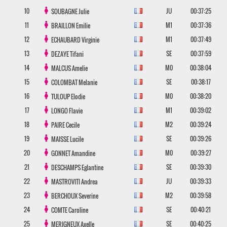
10
JU
00:37:25
SOUBAGNE
Julie
11
M1
00:37:36
BRAILLON
Emilie
12
M1
00:37:49
ECHAUBARD
Virginie
13
SE
00:37:59
DEZAYE
Tifani
14
M0
00:38:04
MALCUS
Amelie
15
SE
00:38:17
COLOMBAT
Melanie
16
M0
00:38:20
TULOUP
Elodie
17
M1
00:39:02
LONGO
Flavie
18
M2
00:39:24
PAIRE
Cecile
19
SE
00:39:26
MAISSE
Lucile
20
M0
00:39:27
GONNET
Amandine
21
SE
00:39:30
DESCHAMPS
Eglantine
22
JU
00:39:33
MASTROVITI
Andrea
23
M2
00:39:58
BERCHOUX
Severine
24
SE
00:40:21
COMTE
Caroline
25
SE
00:40:25
MERIGNEUX
Axelle