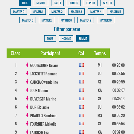
TOUS
MINIME
CADET
JUNIOR
ESPOIR
SENIOR
MASTER 0
MASTER 1
MASTER 2
MASTER 3
MASTER 4
MASTER 5
MASTER 6
MASTER 7
MASTER 8
MASTER 9
MASTER 10
Filtrer par sexe
TOUS
HOMME
FEMME
Class.
Participant
Cat.
Temps
1
M1
00:26:08
GOUTAUDIER
Oriane
2
JU
00:29:55
JACCOTTET
Romane
3
SE
00:29:59
GARCIA
Gwendoline
4
CA
00:32:07
JOUX
Manon
5
SE
00:35:13
DUVERGER
Marine
6
JU
00:36:02
DURIER
Lucie
7
M3
00:36:29
PRAJOUX
Sandrine
8
SE
00:36:54
FOURNIER
Melodie
9
CA
00:37:00
LATRICHE
Lea