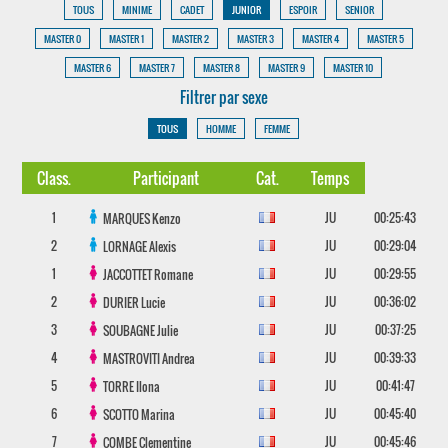
TOUS
MINIME
CADET
JUNIOR
ESPOIR
SENIOR
MASTER 0
MASTER 1
MASTER 2
MASTER 3
MASTER 4
MASTER 5
MASTER 6
MASTER 7
MASTER 8
MASTER 9
MASTER 10
Filtrer par sexe
TOUS
HOMME
FEMME
Class.
Participant
Cat.
Temps
1
JU
00:25:43
MARQUES
Kenzo
2
JU
00:29:04
LORNAGE
Alexis
1
JU
00:29:55
JACCOTTET
Romane
2
JU
00:36:02
DURIER
Lucie
3
JU
00:37:25
SOUBAGNE
Julie
4
JU
00:39:33
MASTROVITI
Andrea
5
JU
00:41:47
TORRE
Ilona
6
JU
00:45:40
SCOTTO
Marina
7
JU
00:45:46
COMBE
Clementine