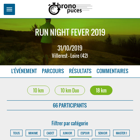
menu
RUN NIGHT FEVER 2019
31/10/2019
Villerest - Loire (42)
L'ÉVÉNEMENT
PARCOURS
RÉSULTATS
COMMENTAIRES
10 km
10 km Duo
18 km
66 PARTICIPANTS
Filtrer par catégorie
TOUS
MINIME
CADET
JUNIOR
ESPOIR
SENIOR
MASTER 1