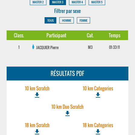
MASTER 2
MASTER 3
MASTER 4
MASTER 5
Filtrer par sexe
TOUS
HOMME
FEMME
Class.
Participant
Cat.
Temps
1
M3
01:33:11
JACQUIER
Pierre
RÉSULTATS PDF
10 km Scratch
10 km Categories
file_download
file_download
10 km Duo Scratch
file_download
18 km Scratch
18 km Categories
file_download
file_download