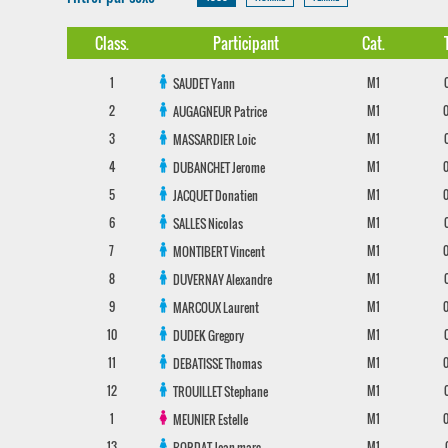
Class.
Participant
Cat.
1
M1
SAUDET
Yann
2
M1
AUGAGNEUR
Patrice
3
M1
MASSARDIER
Loic
4
M1
DUBANCHET
Jerome
5
M1
JACQUET
Donatien
6
M1
SALLES
Nicolas
7
M1
MONTIBERT
Vincent
8
M1
DUVERNAY
Alexandre
9
M1
MARCOUX
Laurent
10
M1
DUDEK
Gregory
11
M1
DEBATISSE
Thomas
12
M1
TROUILLET
Stephane
1
M1
MEUNIER
Estelle
13
M1
BORDAT
Jean-marc