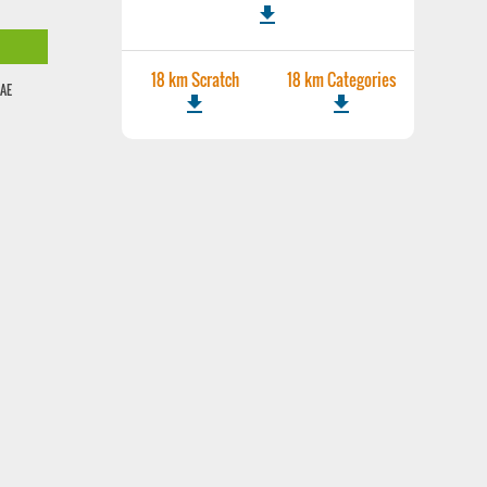
file_download
18 km Scratch
18 km Categories
AE
file_download
file_download