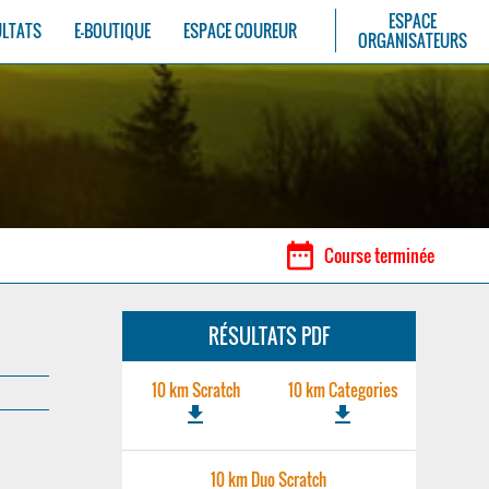
ESPACE
ULTATS
E-BOUTIQUE
ESPACE COUREUR
ORGANISATEURS
date_range
Course terminée
RÉSULTATS PDF
10 km Scratch
10 km Categories
file_download
file_download
10 km Duo Scratch