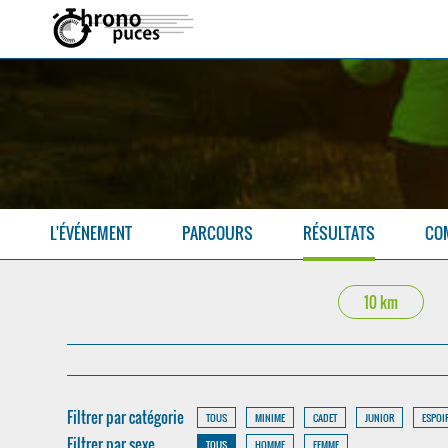
L'ÉVÉNEMENT
PARCOURS
RÉSULTATS
CO
10 km
Filtrer par catégorie
TOUS
MINIME
CADET
JUNIOR
ESPOI
Filtrer par sexe
TOUS
HOMME
FEMME