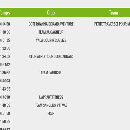
Temps
Club
Team
01:14:58
COTE ROANNAISE RAID AVENTURE
PETITE TRAVERSEE POUR M
01:30:00
TEAM AUGAGNEUR
01:31:35
YACA COURIR CUBLIZE
01:33:30
01:34:08
CLUB ATHLETIQUE DU ROANNAIS
01:34:12
01:35:59
TEAM LAROCHE
01:40:31
01:43:35
01:46:18
L'APPART FITNESS
01:48:09
TEAM SANGLIER VTT VAE
01:51:58
FCSN
01:56:53
01:57:12