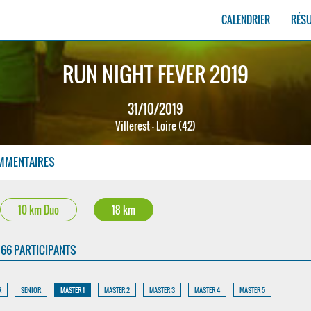
CALENDRIER
RÉS
RUN NIGHT FEVER 2019
31/10/2019
Villerest - Loire (42)
MMENTAIRES
10 km Duo
18 km
66 PARTICIPANTS
R
SENIOR
MASTER 1
MASTER 2
MASTER 3
MASTER 4
MASTER 5