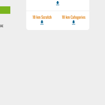
file_download
18 km Scratch
18 km Categories
file_download
file_download
MAE