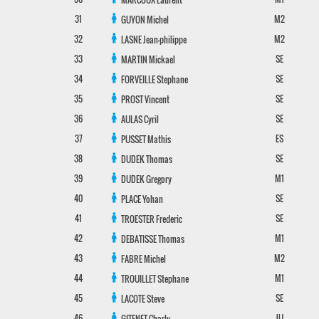
31
M2
GUYON
Michel
32
M2
LASNE
Jean-philippe
33
SE
MARTIN
Mickael
34
SE
FORVEILLE
Stephane
35
SE
PROST
Vincent
36
SE
AULAS
Cyril
37
ES
PUSSET
Mathis
38
SE
DUDEK
Thomas
39
M1
DUDEK
Gregory
40
SE
PLACE
Yohan
41
SE
TROESTER
Frederic
42
M1
DEBATISSE
Thomas
43
M2
FABRE
Michel
44
M1
TROUILLET
Stephane
45
SE
LACOTE
Steve
46
JU
GITENET
Charly