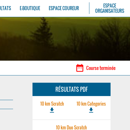
ESPACE
ULTATS
E-BOUTIQUE
ESPACE COUREUR
ORGANISATEURS
date_range
Course terminée
RÉSULTATS PDF
10 km Scratch
10 km Categories
file_download
file_download
10 km Duo Scratch