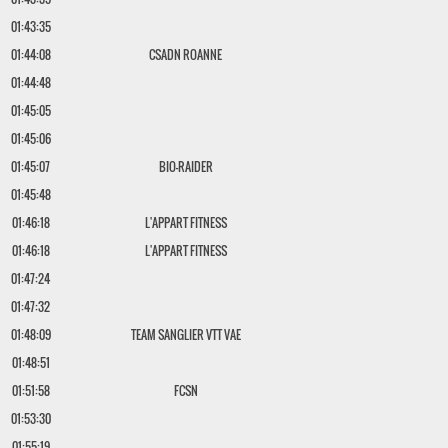
01:43:35
01:44:08
CSADN ROANNE
01:44:48
01:45:05
01:45:06
01:45:07
BIO-RAIDER
01:45:48
01:46:18
L'APPART FITNESS
01:46:18
L'APPART FITNESS
01:47:24
01:47:32
01:48:09
TEAM SANGLIER VTT VAE
01:48:51
01:51:58
FCSN
01:53:30
01:55:19