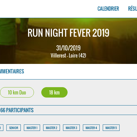
CALENDRIER
RÉS
RUN NIGHT FEVER 2019
31/10/2019
Villerest - Loire (42)
MMENTAIRES
10 km Duo
18 km
66 PARTICIPANTS
R
SENIOR
MASTER 1
MASTER 2
MASTER 3
MASTER 4
MASTER 5