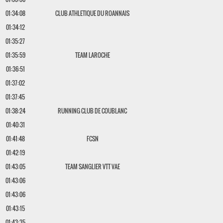
01:34:08
CLUB ATHLETIQUE DU ROANNAIS
01:34:12
01:35:27
01:35:59
TEAM LAROCHE
01:36:51
01:37:02
01:37:45
01:38:24
RUNNING CLUB DE COUBLANC
01:40:31
01:41:48
FCSN
01:42:19
01:43:05
TEAM SANGLIER VTT VAE
01:43:06
01:43:06
01:43:15
01:43:35