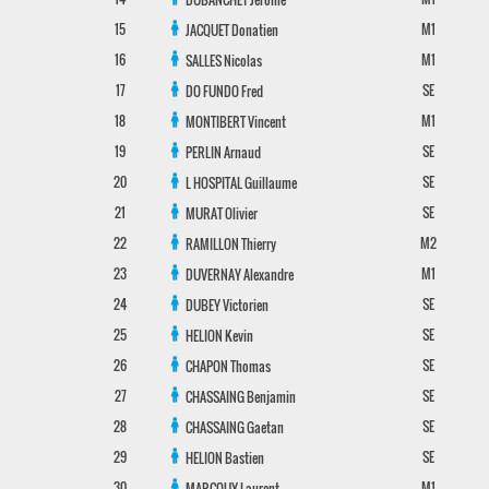
15
M1
JACQUET
Donatien
16
M1
SALLES
Nicolas
17
SE
DO FUNDO
Fred
18
M1
MONTIBERT
Vincent
19
SE
PERLIN
Arnaud
20
SE
L HOSPITAL
Guillaume
21
SE
MURAT
Olivier
22
M2
RAMILLON
Thierry
23
M1
DUVERNAY
Alexandre
24
SE
DUBEY
Victorien
25
SE
HELION
Kevin
26
SE
CHAPON
Thomas
27
SE
CHASSAING
Benjamin
28
SE
CHASSAING
Gaetan
29
SE
HELION
Bastien
30
M1
MARCOUX
Laurent