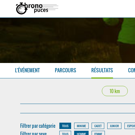
L'ÉVÉNEMENT
PARCOURS
RÉSULTATS
CO
10 km
Filtrer par catégorie
TOUS
MINIME
CADET
JUNIOR
ESPOI
Filtrer par sexe
TOUS
HOMME
FEMME