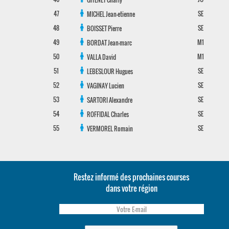
47
SE
MICHEL
Jean-etienne
48
SE
BOISSET
Pierre
49
M1
BORDAT
Jean-marc
50
M1
VALLA
David
51
SE
LEBESLOUR
Hugues
52
SE
VAGINAY
Lucien
53
SE
SARTORI
Alexandre
54
SE
ROFFIDAL
Charles
55
SE
VERMOREL
Romain
Restez informé des prochaines courses
dans votre région