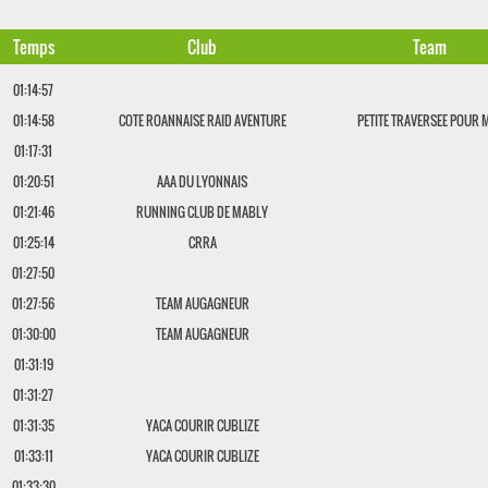
Temps
Club
Team
01:14:57
01:14:58
COTE ROANNAISE RAID AVENTURE
PETITE TRAVERSEE POUR 
01:17:31
01:20:51
AAA DU LYONNAIS
01:21:46
RUNNING CLUB DE MABLY
01:25:14
CRRA
01:27:50
01:27:56
TEAM AUGAGNEUR
01:30:00
TEAM AUGAGNEUR
01:31:19
01:31:27
01:31:35
YACA COURIR CUBLIZE
01:33:11
YACA COURIR CUBLIZE
01:33:30