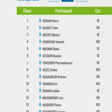
Class.
Participant
Cat.
1
SE
VERNIN
Pierre
2
M1
SAUDET
Yann
3
SE
BREVET
Alberic
4
M2
CHARROIN
Vincent
5
SE
MAGNIN
Steve
6
SE
BESSON
Nicolas
7
SE
FORISSIER
Pierre-edouard
8
M2
AUZEL
Didier
9
M1
AUGAGNEUR
Patrice
10
M2
VAGNON
Eric
11
SE
BENARD
Julien
12
M1
MASSARDIER
Loic
13
M3
JACQUIER
Pierre
14
M1
DUBANCHET
Jerome