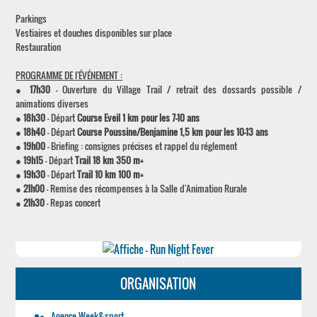
Parkings
Vestiaires et douches disponibles sur place
Restauration
PROGRAMME DE l'ÉVÉNEMENT :
●
17h30
- Ouverture du Village Trail / retrait des dossards possible /
animations diverses
●
18h30
- Départ
Course Eveil 1 km pour les 7-10 ans
●
18h40
- Départ
Course Poussine/Benjamine 1,5 km pour les 10-13 ans
●
19h00
- Briefing : consignes précises et rappel du réglement
●
19h15
- Départ
Trail 18 km 350 m+
●
19h30
- Départ
Trail 10 km 100 m+
●
21h00
- Remise des récompenses à la Salle d'Animation Rurale
●
21h30
- Repas concert
ORGANISATION
Agence Week&sport