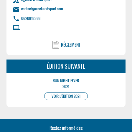
supervisor_account
contact@weekandsport.com
email
phone
0620818368
laptop
RÉGLEMENT
ÉDITION SUIVANTE
RUN NIGHT FEVER
2021
VOIR L'ÉDITION 2021
Restez informé des