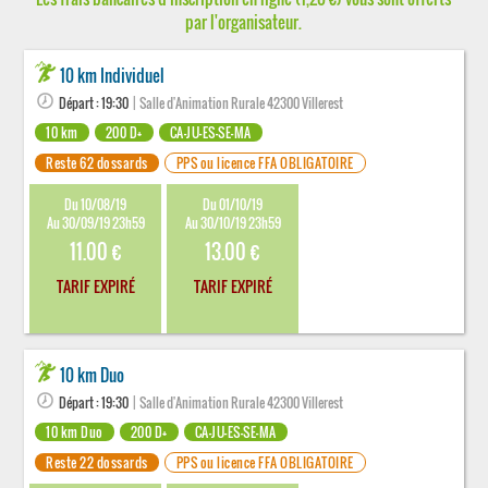
par l'organisateur.
10 km Individuel
Départ : 19:30
| Salle d'Animation Rurale 42300 Villerest
10 km
200 D+
CA-JU-ES-SE-MA
Reste 62 dossards
PPS ou licence FFA OBLIGATOIRE
Du 10/08/19
Du 01/10/19
Au 30/09/19 23h59
Au 30/10/19 23h59
11.00 €
13.00 €
TARIF EXPIRÉ
TARIF EXPIRÉ
10 km Duo
Départ : 19:30
| Salle d'Animation Rurale 42300 Villerest
10 km Duo
200 D+
CA-JU-ES-SE-MA
Reste 22 dossards
PPS ou licence FFA OBLIGATOIRE