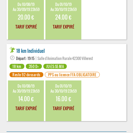
Du 10/08/19
Du 01/10/19
Au 30/09/19 23h59
Au 30/10/19 23h59
20.00 €
24.00 €
TARIF EXPIRÉ
TARIF EXPIRÉ
18 km Individuel
Départ : 19:15
| Salle d'Animation Rurale 42300 Villerest
18 km
350 D+
JU-ES-SE-MA
Reste 92 dossards
PPS ou licence FFA OBLIGATOIRE
Du 10/08/19
Du 01/10/19
Au 30/09/19 23h59
Au 30/10/19 23h59
14.00 €
16.00 €
TARIF EXPIRÉ
TARIF EXPIRÉ