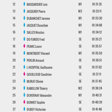
12
M1
01:31:35
MASSARDIER
Loic
13
M3
01:33:11
JACQUIER
Pierre
14
M1
01:33:30
DUBANCHET
Jerome
15
M1
01:34:08
JACQUET
Donatien
16
M1
01:34:12
SALLES
Nicolas
17
SE
01:35:27
DO FUNDO
Fred
18
SE
01:35:57
FRANC
Laure
19
M1
01:35:59
MONTIBERT
Vincent
20
SE
01:36:51
PERLIN
Arnaud
21
SE
01:37:02
L HOSPITAL
Guillaume
22
SE
01:37:11
GOUILLOUD
Sandrine
23
SE
01:37:45
MURAT
Olivier
24
M2
01:38:24
RAMILLON
Thierry
25
M1
01:40:31
DUVERNAY
Alexandre
26
SE
01:40:39
BONNET
Sophie
27
SE
01:41:48
DUBEY
Victorien