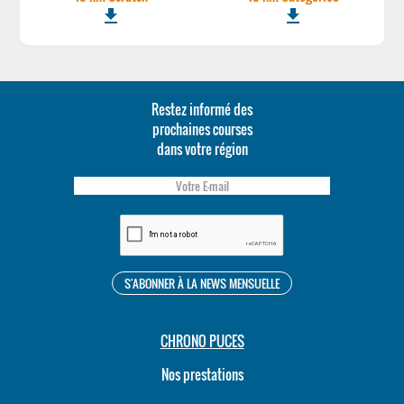
file_download
file_download
Restez informé des
prochaines courses
dans votre région
CHRONO PUCES
Nos prestations