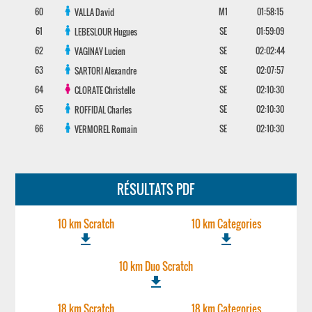
60
M1
01:58:15
VALLA
David
61
SE
01:59:09
LEBESLOUR
Hugues
62
SE
02:02:44
VAGINAY
Lucien
63
SE
02:07:57
SARTORI
Alexandre
64
SE
02:10:30
CLORATE
Christelle
65
SE
02:10:30
ROFFIDAL
Charles
66
SE
02:10:30
VERMOREL
Romain
RÉSULTATS PDF
10 km Scratch
10 km Categories
file_download
file_download
10 km Duo Scratch
file_download
18 km Scratch
18 km Categories