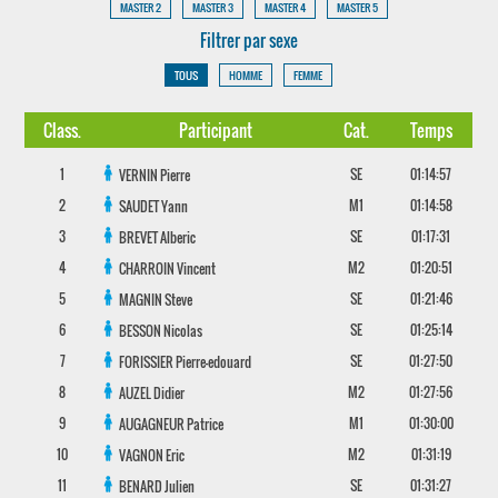
MASTER 2
MASTER 3
MASTER 4
MASTER 5
Filtrer par sexe
TOUS
HOMME
FEMME
Class.
Participant
Cat.
Temps
1
SE
01:14:57
VERNIN
Pierre
2
M1
01:14:58
SAUDET
Yann
3
SE
01:17:31
BREVET
Alberic
4
M2
01:20:51
CHARROIN
Vincent
5
SE
01:21:46
MAGNIN
Steve
6
SE
01:25:14
BESSON
Nicolas
7
SE
01:27:50
FORISSIER
Pierre-edouard
8
M2
01:27:56
AUZEL
Didier
9
M1
01:30:00
AUGAGNEUR
Patrice
10
M2
01:31:19
VAGNON
Eric
11
SE
01:31:27
BENARD
Julien