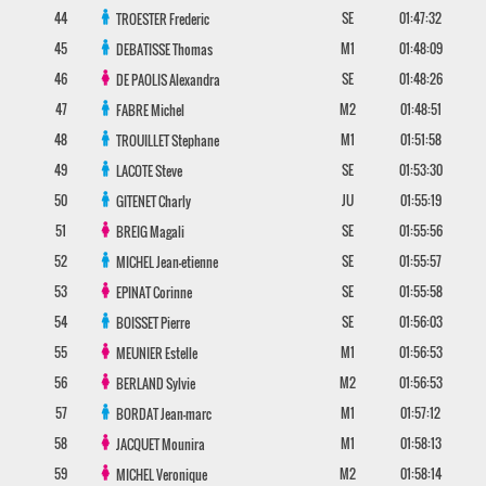
44
SE
01:47:32
TROESTER
Frederic
45
M1
01:48:09
DEBATISSE
Thomas
46
SE
01:48:26
DE PAOLIS
Alexandra
47
M2
01:48:51
FABRE
Michel
48
M1
01:51:58
TROUILLET
Stephane
49
SE
01:53:30
LACOTE
Steve
50
JU
01:55:19
GITENET
Charly
51
SE
01:55:56
BREIG
Magali
52
SE
01:55:57
MICHEL
Jean-etienne
53
SE
01:55:58
EPINAT
Corinne
54
SE
01:56:03
BOISSET
Pierre
55
M1
01:56:53
MEUNIER
Estelle
56
M2
01:56:53
BERLAND
Sylvie
57
M1
01:57:12
BORDAT
Jean-marc
58
M1
01:58:13
JACQUET
Mounira
59
M2
01:58:14
MICHEL
Veronique