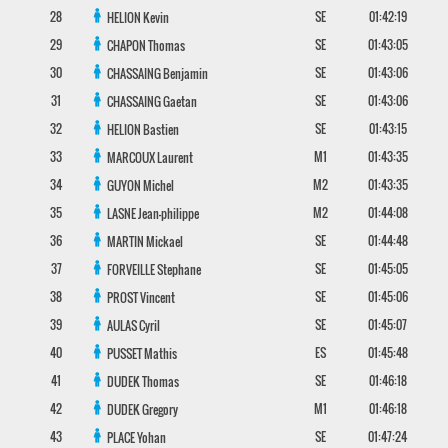
28
SE
01:42:19
HELION
Kevin
29
SE
01:43:05
CHAPON
Thomas
30
SE
01:43:06
CHASSAING
Benjamin
31
SE
01:43:06
CHASSAING
Gaetan
32
SE
01:43:15
HELION
Bastien
33
M1
01:43:35
MARCOUX
Laurent
34
M2
01:43:35
GUYON
Michel
35
M2
01:44:08
LASNE
Jean-philippe
36
SE
01:44:48
MARTIN
Mickael
37
SE
01:45:05
FORVEILLE
Stephane
38
SE
01:45:06
PROST
Vincent
39
SE
01:45:07
AULAS
Cyril
40
ES
01:45:48
PUSSET
Mathis
41
SE
01:46:18
DUDEK
Thomas
42
M1
01:46:18
DUDEK
Gregory
43
SE
01:47:24
PLACE
Yohan