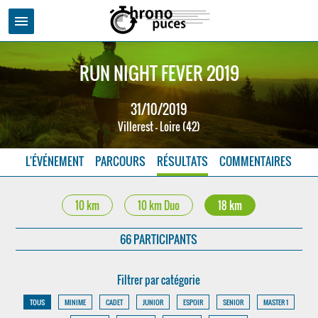
menu
RUN NIGHT FEVER 2019
31/10/2019
Villerest - Loire (42)
L'ÉVÉNEMENT
PARCOURS
RÉSULTATS
COMMENTAIRES
10 km
10 km Duo
18 km
66 PARTICIPANTS
Filtrer par catégorie
TOUS
MINIME
CADET
JUNIOR
ESPOIR
SENIOR
MASTER 1