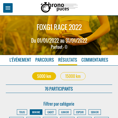
menu
FOXG1 RACE 2022
Du 01/01/2022 au 31/01/2022
Partout - ()
L'ÉVÉNEMENT
PARCOURS
RÉSULTATS
COMMENTAIRES
5000 km
15000 km
76 PARTICIPANTS
Filtrer par catégorie
TOUS
MINIME
CADET
JUNIOR
ESPOIR
SENIOR