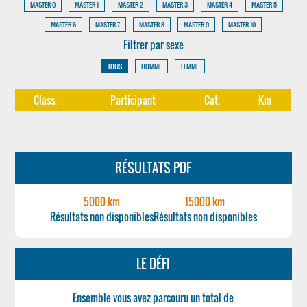
MASTER 0
MASTER 1
MASTER 2
MASTER 3
MASTER 4
MASTER 5
MASTER 6
MASTER 7
MASTER 8
MASTER 9
MASTER 10
Filtrer par sexe
TOUS
HOMME
FEMME
Class.
Participant
Cat.
Km
RÉSULTATS PDF
5000 km
15000 km
Résultats non disponibles
Résultats non disponibles
LE DÉFI
Ensemble vous avez parcouru un total de