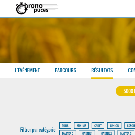
L'ÉVÉNEMENT
PARCOURS
RÉSULTATS
CO
5000
TOUS
MINIME
CADET
JUNIOR
ESPOI
Filtrer par catégorie
MASTER 0
MASTER 1
MASTER 2
MASTER 3