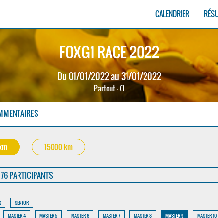
CALENDRIER
RÉS
FOXG1 RACE 2022
Du 01/01/2022 au 31/01/2022
Partout - ()
MMENTAIRES
 km
15000 km
76 PARTICIPANTS
R
SENIOR
MASTER 4
MASTER 5
MASTER 6
MASTER 7
MASTER 8
MASTER 9
MASTER 10