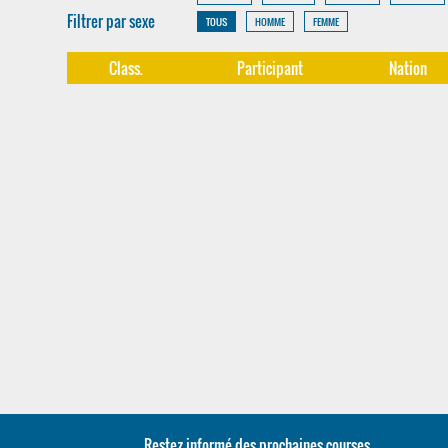
Filtrer par sexe
TOUS
HOMME
FEMME
Class.
Participant
Nation
Restez informé des prochaines courses