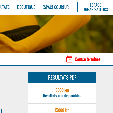
ESPACE
ULTATS
E-BOUTIQUE
ESPACE COUREUR
ORGANISATEURS
date_range
Course terminée
RÉSULTATS PDF
5000 km
Résultats non disponibles
15000 km