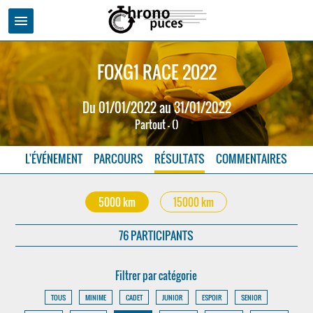
menu
FOXG1 RACE 2022
Du 01/01/2022 au 31/01/2022
Partout - ()
L'ÉVÉNEMENT
PARCOURS
RÉSULTATS
COMMENTAIRES
5000 km
15000 km
76 PARTICIPANTS
Filtrer par catégorie
TOUS
MINIME
CADET
JUNIOR
ESPOIR
SENIOR