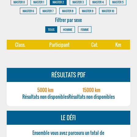
MASTER 0
MASTER 1
MASTER 2
MASTER 3
MASTER 4
MASTER 5
MASTER 6
MASTER 7
MASTER 8
MASTER 9
MASTER 10
Filtrer par sexe
TOUS
HOMME
FEMME
Class.
Participant
Cat.
Km
RÉSULTATS PDF
5000 km
15000 km
Résultats non disponibles
Résultats non disponibles
LE DÉFI
Ensemble vous avez parcouru un total de