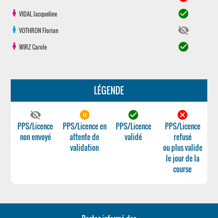
check_circle
VIDAL
Jacqueline
visibility_off
VOTHRON
Florian
check_circle
WIRZ
Carole
LÉGENDE
visibility_off
pause_circle_filled
check_circle
cancel
PPS/Licence
PPS/Licence en
PPS/Licence
PPS/Licence
non envoyé
attente de
validé
refusé
validation
ou plus valide
le jour de la
course