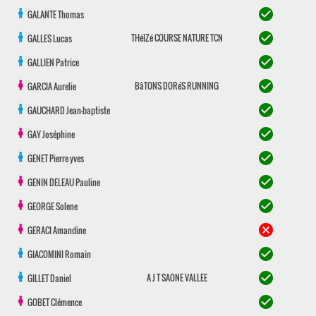
check_circle
GALANTE
Thomas
check_circle
THéIZé COURSE NATURE TCN
GALLES
Lucas
check_circle
GALLIEN
Patrice
check_circle
BâTONS DORéS RUNNING
GARCIA
Aurelie
check_circle
GAUCHARD
Jean-baptiste
check_circle
GAY
Joséphine
check_circle
GENET
Pierre yves
check_circle
GENIN DELEAU
Pauline
check_circle
GEORGE
Solene
cancel
GERACI
Amandine
check_circle
GIACOMINI
Romain
check_circle
A J T SAONE VALLEE
GILLET
Daniel
check_circle
GOBET
Clémence