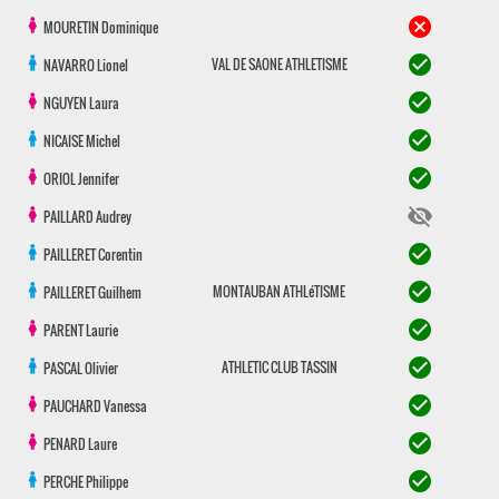
cancel
MOURETIN
Dominique
check_circle
VAL DE SAONE ATHLETISME
NAVARRO
Lionel
check_circle
NGUYEN
Laura
check_circle
NICAISE
Michel
check_circle
ORIOL
Jennifer
visibility_off
PAILLARD
Audrey
check_circle
PAILLERET
Corentin
check_circle
MONTAUBAN ATHLéTISME
PAILLERET
Guilhem
check_circle
PARENT
Laurie
check_circle
ATHLETIC CLUB TASSIN
PASCAL
Olivier
check_circle
PAUCHARD
Vanessa
check_circle
PENARD
Laure
check_circle
PERCHE
Philippe