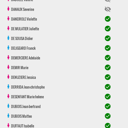
visibility_off
DANAUX
Severine
check_circle
DANEIROLE
Violette
check_circle
DE MULATIER
Juliette
check_circle
DE SOUSA
Didier
check_circle
DELIGEARD
Franck
check_circle
DEMERCIERE
Adelaide
check_circle
DEMIR
Marie
check_circle
DENUZIERE
Jessica
check_circle
DERRIDA
Jean-christophe
check_circle
DESENFANT
Marie helene
check_circle
DUBOIS
Jean-bertrand
check_circle
DUBOIS
Matteo
check_circle
DUFFAUT
Isabelle