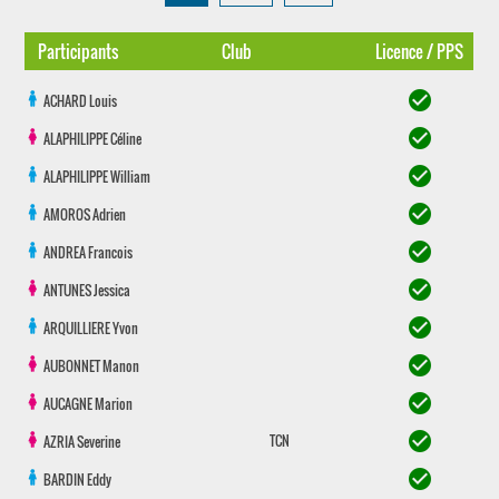
Participants
Club
Licence / PPS
check_circle
ACHARD
Louis
check_circle
ALAPHILIPPE
Céline
check_circle
ALAPHILIPPE
William
check_circle
AMOROS
Adrien
check_circle
ANDREA
Francois
check_circle
ANTUNES
Jessica
check_circle
ARQUILLIERE
Yvon
check_circle
AUBONNET
Manon
check_circle
AUCAGNE
Marion
check_circle
TCN
AZRIA
Severine
check_circle
BARDIN
Eddy