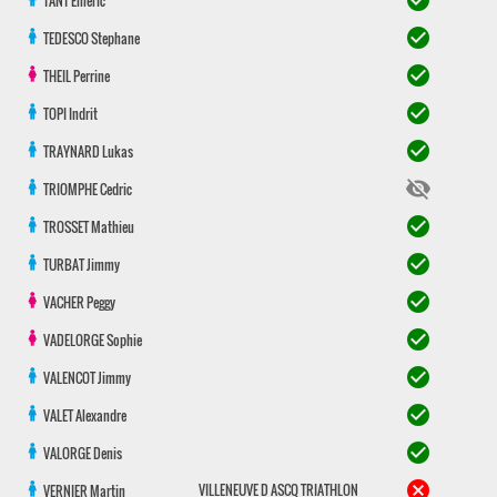
check_circle
TANT
Emeric
check_circle
TEDESCO
Stephane
check_circle
THEIL
Perrine
check_circle
TOPI
Indrit
check_circle
TRAYNARD
Lukas
visibility_off
TRIOMPHE
Cedric
check_circle
TROSSET
Mathieu
check_circle
TURBAT
Jimmy
check_circle
VACHER
Peggy
check_circle
VADELORGE
Sophie
check_circle
VALENCOT
Jimmy
check_circle
VALET
Alexandre
check_circle
VALORGE
Denis
cancel
VILLENEUVE D ASCQ TRIATHLON
VERNIER
Martin