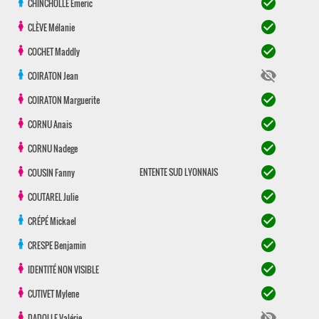
check_circle
CHINCHOLLE
Emeric
check_circle
CLÈVE
Mélanie
check_circle
COCHET
Maddly
visibility_off
COIRATON
Jean
check_circle
COIRATON
Marguerite
check_circle
CORNU
Anais
check_circle
CORNU
Nadege
check_circle
ENTENTE SUD LYONNAIS
COUSIN
Fanny
check_circle
COUTAREL
Julie
check_circle
CRÉPÉ
Mickael
check_circle
CRESPE
Benjamin
check_circle
IDENTITÉ NON VISIBLE
check_circle
CUTIVET
Mylene
visibility_off
DADOLLE
Valérie