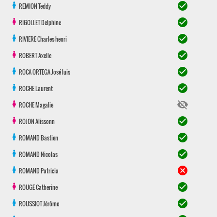
check_circle
REMION
Teddy
check_circle
RIGOLLET
Delphine
check_circle
RIVIERE
Charles-henri
check_circle
ROBERT
Axelle
check_circle
ROCA ORTEGA
José luis
check_circle
ROCHE
Laurent
visibility_off
ROCHE
Magalie
check_circle
ROJON
Alissonn
check_circle
ROMAND
Bastien
check_circle
ROMAND
Nicolas
cancel
ROMAND
Patricia
check_circle
ROUGE
Catherine
check_circle
ROUSSIOT
Jérôme