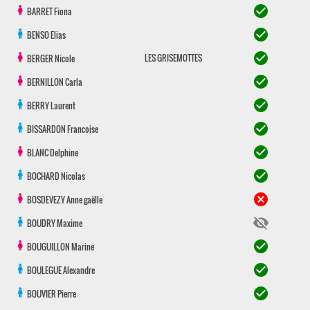
check_circle
BARRET
Fiona
check_circle
BENSO
Elias
check_circle
LES GRISEMOTTES
BERGER
Nicole
check_circle
BERNILLON
Carla
check_circle
BERRY
Laurent
check_circle
BISSARDON
Francoise
check_circle
BLANC
Delphine
check_circle
BOCHARD
Nicolas
cancel
BOSDEVEZY
Anne gaëlle
visibility_off
BOUDRY
Maxime
check_circle
BOUGUILLON
Marine
check_circle
BOULEGUE
Alexandre
check_circle
BOUVIER
Pierre