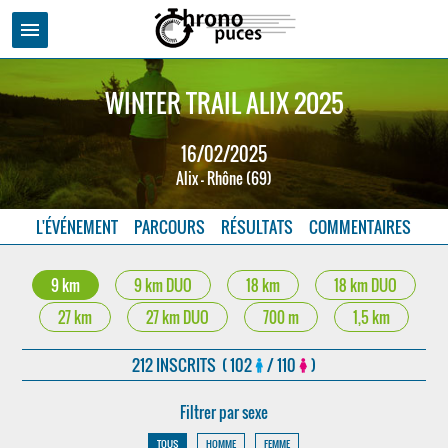
menu
WINTER TRAIL ALIX 2025
16/02/2025
Alix - Rhône (69)
L'ÉVÉNEMENT
PARCOURS
RÉSULTATS
COMMENTAIRES
9 km
9 km DUO
18 km
18 km DUO
27 km
27 km DUO
700 m
1,5 km
212 INSCRITS ( 102
/ 110
)
Filtrer par sexe
TOUS
HOMME
FEMME