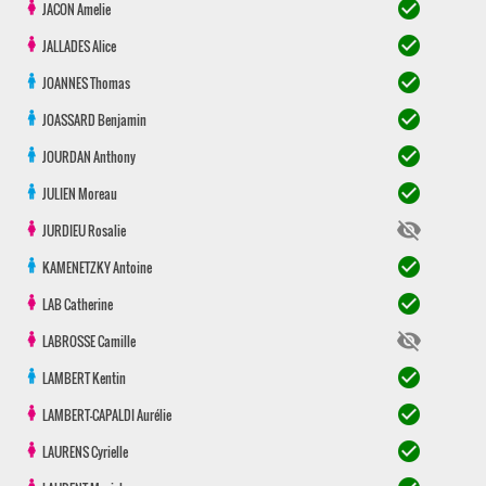
check_circle
JACON
Amelie
check_circle
JALLADES
Alice
check_circle
JOANNES
Thomas
check_circle
JOASSARD
Benjamin
check_circle
JOURDAN
Anthony
check_circle
JULIEN
Moreau
visibility_off
JURDIEU
Rosalie
check_circle
KAMENETZKY
Antoine
check_circle
LAB
Catherine
visibility_off
LABROSSE
Camille
check_circle
LAMBERT
Kentin
check_circle
LAMBERT-CAPALDI
Aurélie
check_circle
LAURENS
Cyrielle