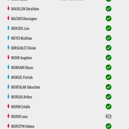
check_circle
MAUILLON
Géraldine
check_circle
MAZARS
Berangere
check_circle
MERCIOL
Loic
check_circle
MEYES
Mathieu
check_circle
MIRGUALET
Olivier
check_circle
MOHR
Angeline
check_circle
MOKRANI
Ghani
check_circle
MONCEL
Patrick
check_circle
MONTALAN
Sébastien
check_circle
MOREAU
Arthur
check_circle
MORIN
Estelle
visibility_off
MORIN
Lena
check_circle
MORSTYN
Helene