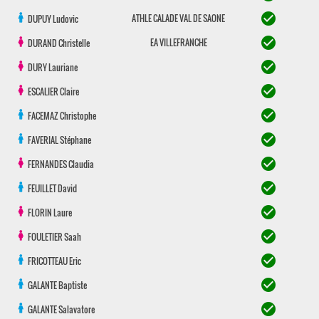
check_circle
ATHLE CALADE VAL DE SAONE
DUPUY
Ludovic
check_circle
EA VILLEFRANCHE
DURAND
Christelle
check_circle
DURY
Lauriane
check_circle
ESCALIER
Claire
check_circle
FACEMAZ
Christophe
check_circle
FAVERIAL
Stéphane
check_circle
FERNANDES
Claudia
check_circle
FEUILLET
David
check_circle
FLORIN
Laure
check_circle
FOULETIER
Saah
check_circle
FRICOTTEAU
Eric
check_circle
GALANTE
Baptiste
check_circle
GALANTE
Salavatore