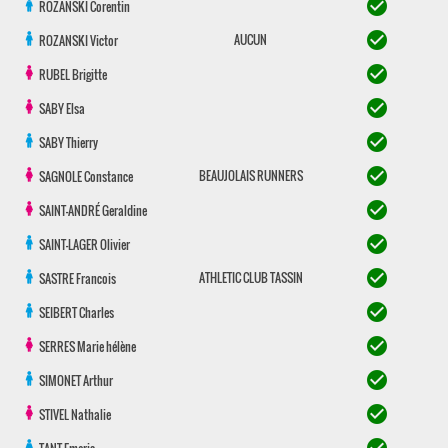
check_circle
ROZANSKI
Corentin
check_circle
AUCUN
ROZANSKI
Victor
check_circle
RUBEL
Brigitte
check_circle
SABY
Elsa
check_circle
SABY
Thierry
check_circle
BEAUJOLAIS RUNNERS
SAGNOLE
Constance
check_circle
SAINT-ANDRÉ
Geraldine
check_circle
SAINT-LAGER
Olivier
check_circle
ATHLETIC CLUB TASSIN
SASTRE
Francois
check_circle
SEIBERT
Charles
check_circle
SERRES
Marie hélène
check_circle
SIMONET
Arthur
check_circle
STIVEL
Nathalie