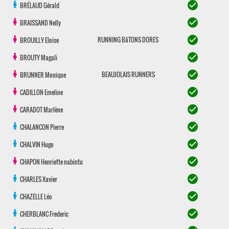
check_circle
BRÉLAUD
Gérald
check_circle
BRAISSAND
Nelly
check_circle
RUNNING BâTONS DORES
BROUILLY
Eloise
check_circle
BROUTY
Magali
check_circle
BEAUJOLAIS RUNNERS
BRUNNER
Monique
check_circle
CADILLON
Emeline
check_circle
CARADOT
Marlène
check_circle
CHALANCON
Pierre
check_circle
CHALVIN
Hugo
check_circle
CHAPON
Henriette nabintu
check_circle
CHARLES
Xavier
check_circle
CHAZELLE
Léo
check_circle
CHERBLANC
Frederic