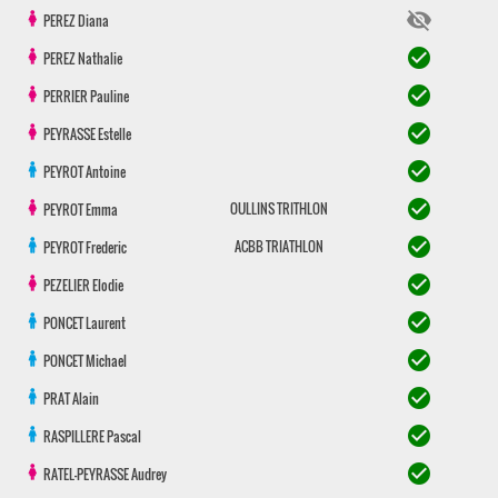
visibility_off
PEREZ
Diana
check_circle
PEREZ
Nathalie
check_circle
PERRIER
Pauline
check_circle
PEYRASSE
Estelle
check_circle
PEYROT
Antoine
check_circle
OULLINS TRITHLON
PEYROT
Emma
check_circle
ACBB TRIATHLON
PEYROT
Frederic
check_circle
PEZELIER
Elodie
check_circle
PONCET
Laurent
check_circle
PONCET
Michael
check_circle
PRAT
Alain
check_circle
RASPILLERE
Pascal
check_circle
RATEL-PEYRASSE
Audrey