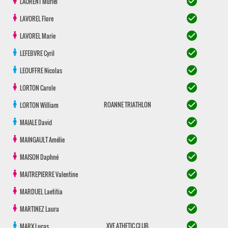
check_circle
LAURENT
Muriel
check_circle
LAVOREL
Flore
check_circle
LAVOREL
Marie
check_circle
LEFEBVRE
Cyril
check_circle
LEOUFFRE
Nicolas
check_circle
LORTON
Carole
check_circle
ROANNE TRIATHLON
LORTON
William
check_circle
MAIALE
David
check_circle
MAINGAULT
Amélie
check_circle
MAISON
Daphné
check_circle
MAITREPIERRE
Valentine
check_circle
MARDUEL
Laetitia
check_circle
MARTINEZ
Laura
check_circle
XVE ATHETIC CLUB
MARX
Lucas