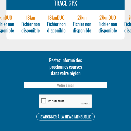
TRACÉ GPX
kmDUO
18km
18kmDUO
27km
27kmDUO
chier non
Fichier non
Fichier non
Fichier non
Fichier non
Fich
sponible
disponible
disponible
disponible
disponible
dis
Restez informé des
prochaines courses
dans votre région