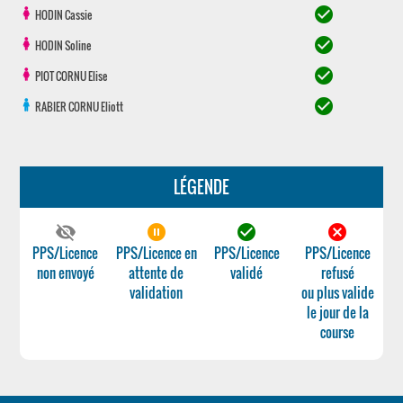
check_circle
HODIN
Cassie
check_circle
HODIN
Soline
check_circle
PIOT CORNU
Elise
check_circle
RABIER CORNU
Eliott
LÉGENDE
visibility_off
pause_circle_filled
check_circle
cancel
PPS/Licence
PPS/Licence en
PPS/Licence
PPS/Licence
non envoyé
attente de
validé
refusé
validation
ou plus valide
le jour de la
course