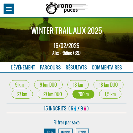
menu
WINTER TRAIL ALIX 2025
16/02/2025
Alix - Rhône (69)
L'ÉVÉNEMENT
PARCOURS
RÉSULTATS
COMMENTAIRES
9 km
9 km DUO
18 km
18 km DUO
27 km
27 km DUO
700 m
1,5 km
15 INSCRITS ( 6
/ 9
)
Filtrer par sexe
TOUS
HOMME
FEMME