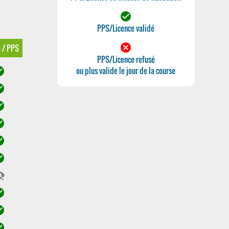
check_circle
PPS/Licence validé
cancel
e / PPS
PPS/Licence refusé
ircle
ou plus valide le jour de la course
ircle
ircle
ircle
ircle
ircle
ty_off
ircle
ircle
ircle