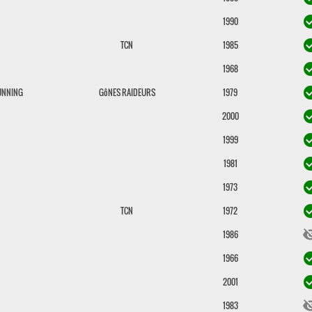
check_c
1990
check_c
TCN
1985
check_c
1968
check_c
UNNING
GôNES RAIDEURS
1979
check_c
2000
check_c
1999
check_c
1981
check_c
1973
check_c
TCN
1972
visibili
1986
check_c
1966
check_c
2001
visibili
1983