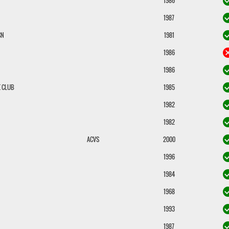
check_c
1986
check_c
1987
check_c
CN
1981
can
1986
check_c
1986
check_c
 CLUB
1985
check_c
1982
check_c
1982
check_c
ACVS
2000
check_c
1996
check_c
1984
check_c
1968
check_c
1993
check_c
1987