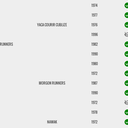
check_c
1974
check_c
1977
check_c
YACA COURIR CUBLIZE
1976
visibili
1996
check_c
RUNNERS
1982
check_c
1990
check_c
1980
check_c
1972
check_c
MORGON RUNNERS
1987
check_c
1990
visibili
1972
check_c
1978
check_c
NAWAK
1972