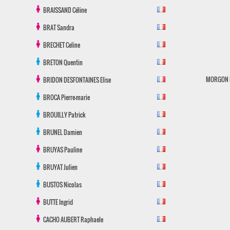
BRAISSAND
Céline
BRAT
Sandra
BRECHET
Celine
BRETON
Quentin
MORGON 
BRIDON DESFONTAINES
Elise
BROCA
Pierre-marie
BROUILLY
Patrick
BRUNEL
Damien
BRUYAS
Pauline
BRUYAT
Julien
BUSTOS
Nicolas
BUTTE
Ingrid
CACHO AUBERT
Raphaele