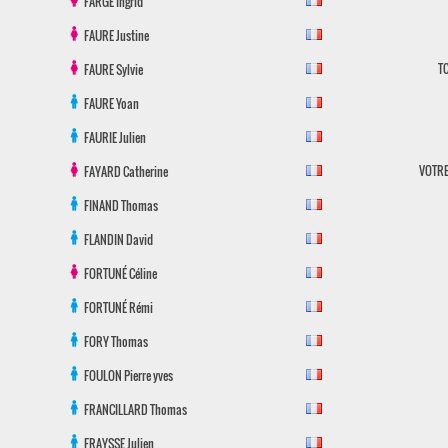
FARGE
Ingrid
FAURE
Justine
T
FAURE
Sylvie
FAURE
Yoan
FAURIE
Julien
VOTRE
FAYARD
Catherine
FINAND
Thomas
FLANDIN
David
FORTUNÉ
Céline
FORTUNÉ
Rémi
FORY
Thomas
FOULON
Pierre yves
FRANCILLARD
Thomas
FRAYSSE
Julien