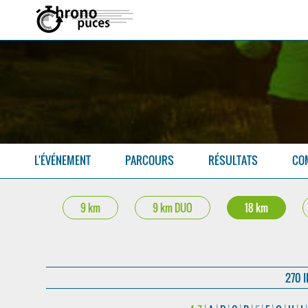
L'ÉVÉNEMENT
PARCOURS
RÉSULTATS
CO
9 km
9 km DUO
18 km
270 I