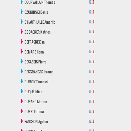
COURVALLAIN
Thomas
CZUBINSKI
Denis
D'HAUTHUILLE
Amarjib
DE BACKER
Katrien
DEFRASNE
Elsa
DEMARS
Ilona
DESASSIS
Pierre
DESGRANGES
Jerome
DUMONT
Yannick
DUQUÉ
Lilian
DURAND
Marine
DURET
Fatima
FANCHON
Agathe