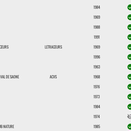
check_c
1984
check_c
1969
check_c
1988
check_c
1991
check_c
CEURS
LETRACEURS
1969
check_c
1996
check_c
1963
check_c
 VAL DE SAONE
ACVS
1968
check_c
1976
check_c
1973
check_c
1984
visibili
1974
check_c
UB NATURE
1985