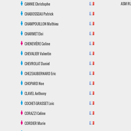
ASM R
CANNIE
Christophe
CHABOSSEAU
Patrick
CHAMPOUILLON
Mathieu
CHARMET
Eloi
CHENEVIÈRE
Coline
CHEVALIER
Valentin
CHEVROLAT
Daniel
CHEZEAUBERNARD
Eric
CHOPARD
Noe
CLAVEL
Anthony
COCHET-GRASSET
Loic
CORAZZI
Celine
CORDIER
Marie