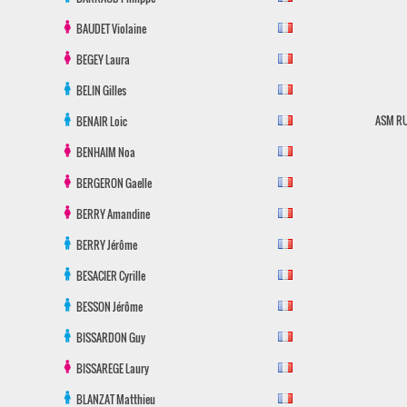
BAUDET
Violaine
BEGEY
Laura
BELIN
Gilles
ASM R
BENAIR
Loic
BENHAIM
Noa
BERGERON
Gaelle
BERRY
Amandine
BERRY
Jérôme
BESACIER
Cyrille
BESSON
Jérôme
BISSARDON
Guy
BISSAREGE
Laury
BLANZAT
Matthieu