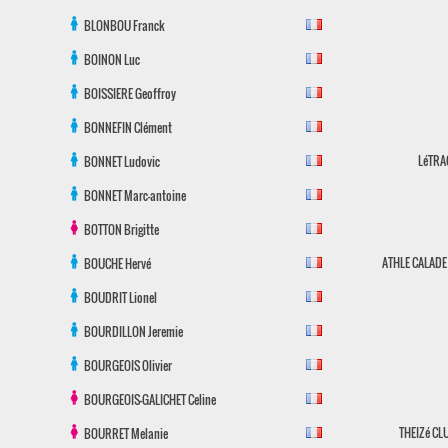
BLONBOU
Franck
BOINON
Luc
BOISSIERE
Geoffroy
BONNEFIN
Clément
LéTRA
BONNET
Ludovic
BONNET
Marc-antoine
BOTTON
Brigitte
ATHLE CALADE
BOUCHE
Hervé
BOUDRIT
Lionel
BOURDILLON
Jeremie
BOURGEOIS
Olivier
BOURGEOIS-GALICHET
Celine
THEIZé CL
BOURRET
Melanie