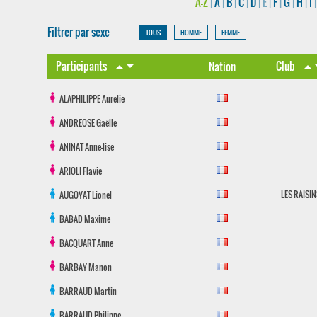
A-Z
|
A
|
B
|
C
|
D
|
E
|
F
|
G
|
H
|
I
Filtrer par sexe
TOUS
HOMME
FEMME
arrow_drop_down
arrow_
Participants
Club
arrow_drop_up
Nation
arrow_drop_up
ALAPHILIPPE
Aurelie
ANDREOSE
Gaëlle
ANINAT
Anne-lise
ARIOLI
Flavie
LES RAISIN
AUGOYAT
Lionel
BABAD
Maxime
BACQUART
Anne
BARBAY
Manon
BARRAUD
Martin
BARRAUD
Philippe