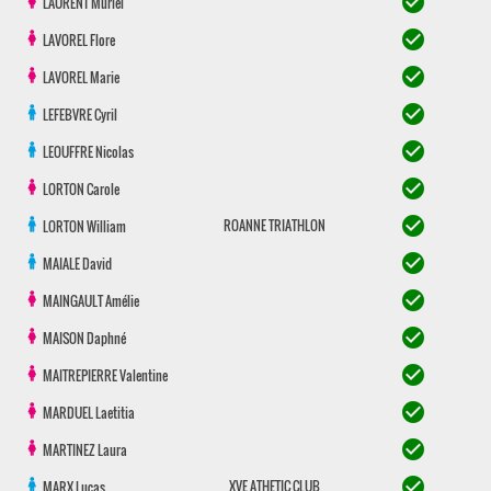
check_circle
LAURENT
Muriel
check_circle
LAVOREL
Flore
check_circle
LAVOREL
Marie
check_circle
LEFEBVRE
Cyril
check_circle
LEOUFFRE
Nicolas
check_circle
LORTON
Carole
check_circle
ROANNE TRIATHLON
LORTON
William
check_circle
MAIALE
David
check_circle
MAINGAULT
Amélie
check_circle
MAISON
Daphné
check_circle
MAITREPIERRE
Valentine
check_circle
MARDUEL
Laetitia
check_circle
MARTINEZ
Laura
check_circle
XVE ATHETIC CLUB
MARX
Lucas