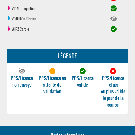
check_circle
VIDAL
Jacqueline
visibility_off
VOTHRON
Florian
check_circle
WIRZ
Carole
LÉGENDE
visibility_off
pause_circle_filled
check_circle
cancel
PPS/Licence
PPS/Licence en
PPS/Licence
PPS/Licence
non envoyé
attente de
validé
refusé
validation
ou plus valide
le jour de la
course