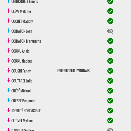
check_circle
CHINCHOLLE
Emeric
check_circle
CLÈVE
Mélanie
check_circle
COCHET
Maddly
visibility_off
COIRATON
Jean
check_circle
COIRATON
Marguerite
check_circle
CORNU
Anais
check_circle
CORNU
Nadege
check_circle
ENTENTE SUD LYONNAIS
COUSIN
Fanny
check_circle
COUTAREL
Julie
check_circle
CRÉPÉ
Mickael
check_circle
CRESPE
Benjamin
check_circle
IDENTITÉ NON VISIBLE
check_circle
CUTIVET
Mylene
visibility_off
DADOLLE
Valérie