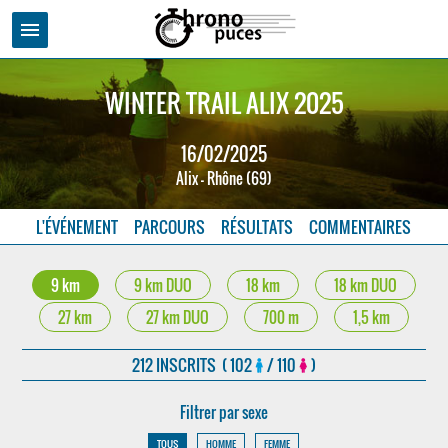
menu
WINTER TRAIL ALIX 2025
16/02/2025
Alix - Rhône (69)
L'ÉVÉNEMENT
PARCOURS
RÉSULTATS
COMMENTAIRES
9 km
9 km DUO
18 km
18 km DUO
27 km
27 km DUO
700 m
1,5 km
212 INSCRITS ( 102
/ 110
)
Filtrer par sexe
TOUS
HOMME
FEMME