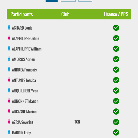
Participants
Club
Licence / PPS
check_circle
ACHARD
Louis
check_circle
ALAPHILIPPE
Céline
check_circle
ALAPHILIPPE
William
check_circle
AMOROS
Adrien
check_circle
ANDREA
Francois
check_circle
ANTUNES
Jessica
check_circle
ARQUILLIERE
Yvon
check_circle
AUBONNET
Manon
check_circle
AUCAGNE
Marion
check_circle
TCN
AZRIA
Severine
check_circle
BARDIN
Eddy