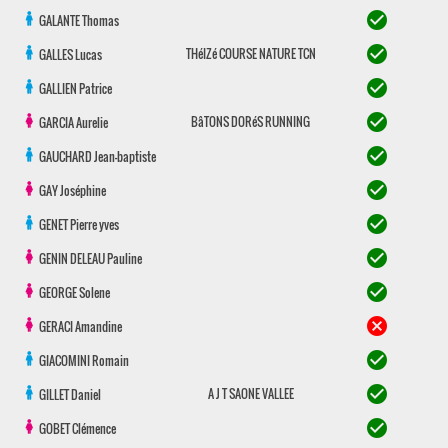
check_circle
GALANTE
Thomas
check_circle
THéIZé COURSE NATURE TCN
GALLES
Lucas
check_circle
GALLIEN
Patrice
check_circle
BâTONS DORéS RUNNING
GARCIA
Aurelie
check_circle
GAUCHARD
Jean-baptiste
check_circle
GAY
Joséphine
check_circle
GENET
Pierre yves
check_circle
GENIN DELEAU
Pauline
check_circle
GEORGE
Solene
cancel
GERACI
Amandine
check_circle
GIACOMINI
Romain
check_circle
A J T SAONE VALLEE
GILLET
Daniel
check_circle
GOBET
Clémence