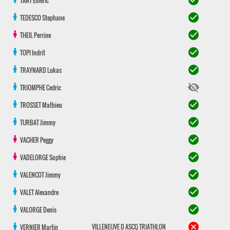
check_circle
TANT
Emeric
check_circle
TEDESCO
Stephane
check_circle
THEIL
Perrine
check_circle
TOPI
Indrit
check_circle
TRAYNARD
Lukas
visibility_off
TRIOMPHE
Cedric
check_circle
TROSSET
Mathieu
check_circle
TURBAT
Jimmy
check_circle
VACHER
Peggy
check_circle
VADELORGE
Sophie
check_circle
VALENCOT
Jimmy
check_circle
VALET
Alexandre
check_circle
VALORGE
Denis
cancel
VILLENEUVE D ASCQ TRIATHLON
VERNIER
Martin