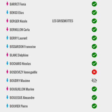
check_circle
BARRET
Fiona
check_circle
BENSO
Elias
check_circle
LES GRISEMOTTES
BERGER
Nicole
check_circle
BERNILLON
Carla
check_circle
BERRY
Laurent
check_circle
BISSARDON
Francoise
check_circle
BLANC
Delphine
check_circle
BOCHARD
Nicolas
cancel
BOSDEVEZY
Anne gaëlle
visibility_off
BOUDRY
Maxime
check_circle
BOUGUILLON
Marine
check_circle
BOULEGUE
Alexandre
check_circle
BOUVIER
Pierre