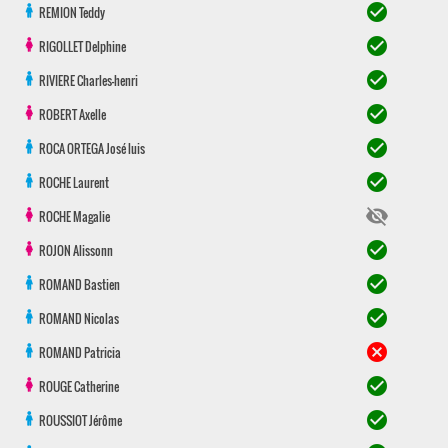
check_circle
REMION
Teddy
check_circle
RIGOLLET
Delphine
check_circle
RIVIERE
Charles-henri
check_circle
ROBERT
Axelle
check_circle
ROCA ORTEGA
José luis
check_circle
ROCHE
Laurent
visibility_off
ROCHE
Magalie
check_circle
ROJON
Alissonn
check_circle
ROMAND
Bastien
check_circle
ROMAND
Nicolas
cancel
ROMAND
Patricia
check_circle
ROUGE
Catherine
check_circle
ROUSSIOT
Jérôme