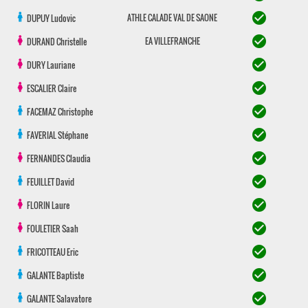
check_circle
ATHLE CALADE VAL DE SAONE
DUPUY
Ludovic
check_circle
EA VILLEFRANCHE
DURAND
Christelle
check_circle
DURY
Lauriane
check_circle
ESCALIER
Claire
check_circle
FACEMAZ
Christophe
check_circle
FAVERIAL
Stéphane
check_circle
FERNANDES
Claudia
check_circle
FEUILLET
David
check_circle
FLORIN
Laure
check_circle
FOULETIER
Saah
check_circle
FRICOTTEAU
Eric
check_circle
GALANTE
Baptiste
check_circle
GALANTE
Salavatore