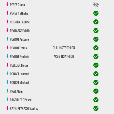
visibility_off
PEREZ
Diana
check_circle
PEREZ
Nathalie
check_circle
PERRIER
Pauline
check_circle
PEYRASSE
Estelle
check_circle
PEYROT
Antoine
check_circle
OULLINS TRITHLON
PEYROT
Emma
check_circle
ACBB TRIATHLON
PEYROT
Frederic
check_circle
PEZELIER
Elodie
check_circle
PONCET
Laurent
check_circle
PONCET
Michael
check_circle
PRAT
Alain
check_circle
RASPILLERE
Pascal
check_circle
RATEL-PEYRASSE
Audrey