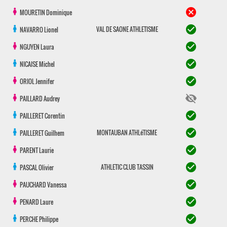
cancel
MOURETIN
Dominique
check_circle
VAL DE SAONE ATHLETISME
NAVARRO
Lionel
check_circle
NGUYEN
Laura
check_circle
NICAISE
Michel
check_circle
ORIOL
Jennifer
visibility_off
PAILLARD
Audrey
check_circle
PAILLERET
Corentin
check_circle
MONTAUBAN ATHLéTISME
PAILLERET
Guilhem
check_circle
PARENT
Laurie
check_circle
ATHLETIC CLUB TASSIN
PASCAL
Olivier
check_circle
PAUCHARD
Vanessa
check_circle
PENARD
Laure
check_circle
PERCHE
Philippe