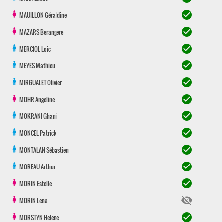
check_circle
MAUILLON
Géraldine
check_circle
MAZARS
Berangere
check_circle
MERCIOL
Loic
check_circle
MEYES
Mathieu
check_circle
MIRGUALET
Olivier
check_circle
MOHR
Angeline
check_circle
MOKRANI
Ghani
check_circle
MONCEL
Patrick
check_circle
MONTALAN
Sébastien
check_circle
MOREAU
Arthur
check_circle
MORIN
Estelle
visibility_off
MORIN
Lena
check_circle
MORSTYN
Helene