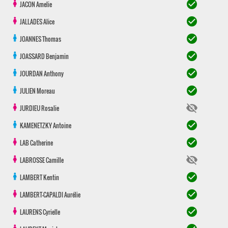
check_circle
JACON
Amelie
check_circle
JALLADES
Alice
check_circle
JOANNES
Thomas
check_circle
JOASSARD
Benjamin
check_circle
JOURDAN
Anthony
check_circle
JULIEN
Moreau
visibility_off
JURDIEU
Rosalie
check_circle
KAMENETZKY
Antoine
check_circle
LAB
Catherine
visibility_off
LABROSSE
Camille
check_circle
LAMBERT
Kentin
check_circle
LAMBERT-CAPALDI
Aurélie
check_circle
LAURENS
Cyrielle