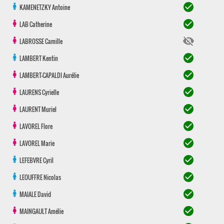
check_circle
KAMENETZKY
Antoine
check_circle
LAB
Catherine
visibility_off
LABROSSE
Camille
check_circle
LAMBERT
Kentin
check_circle
LAMBERT-CAPALDI
Aurélie
check_circle
LAURENS
Cyrielle
check_circle
LAURENT
Muriel
check_circle
LAVOREL
Flore
check_circle
LAVOREL
Marie
check_circle
LEFEBVRE
Cyril
check_circle
LEOUFFRE
Nicolas
check_circle
MAIALE
David
check_circle
MAINGAULT
Amélie