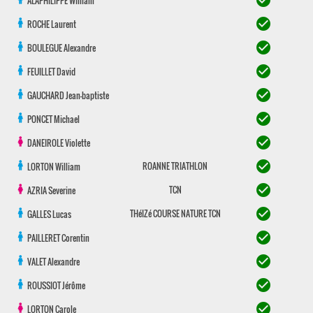
check_circle
ALAPHILIPPE
William
check_circle
ROCHE
Laurent
check_circle
BOULEGUE
Alexandre
check_circle
FEUILLET
David
check_circle
GAUCHARD
Jean-baptiste
check_circle
PONCET
Michael
check_circle
DANEIROLE
Violette
check_circle
ROANNE TRIATHLON
LORTON
William
check_circle
TCN
AZRIA
Severine
check_circle
THéIZé COURSE NATURE TCN
GALLES
Lucas
check_circle
PAILLERET
Corentin
check_circle
VALET
Alexandre
check_circle
ROUSSIOT
Jérôme
check_circle
LORTON
Carole