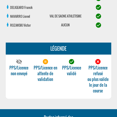
check_circle
DELIGEARD
Franck
check_circle
VAL DE SAONE ATHLETISME
NAVARRO
Lionel
check_circle
AUCUN
ROZANSKI
Victor
LÉGENDE
visibility_off
pause_circle_filled
check_circle
cancel
PPS/Licence
PPS/Licence en
PPS/Licence
PPS/Licence
non envoyé
attente de
validé
refusé
validation
ou plus valide
le jour de la
course