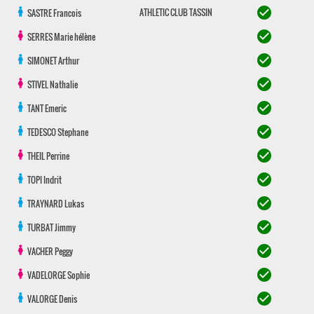
check_circle
ATHLETIC CLUB TASSIN
SASTRE
Francois
check_circle
SERRES
Marie hélène
check_circle
SIMONET
Arthur
check_circle
STIVEL
Nathalie
check_circle
TANT
Emeric
check_circle
TEDESCO
Stephane
check_circle
THEIL
Perrine
check_circle
TOPI
Indrit
check_circle
TRAYNARD
Lukas
check_circle
TURBAT
Jimmy
check_circle
VACHER
Peggy
check_circle
VADELORGE
Sophie
check_circle
VALORGE
Denis