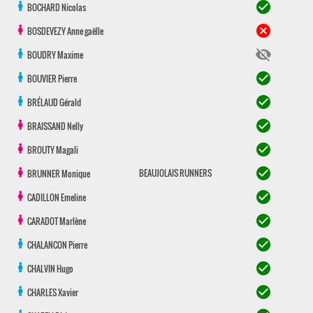
check_circle
BOCHARD
Nicolas
cancel
BOSDEVEZY
Anne gaëlle
visibility_off
BOUDRY
Maxime
check_circle
BOUVIER
Pierre
check_circle
BRÉLAUD
Gérald
check_circle
BRAISSAND
Nelly
check_circle
BROUTY
Magali
check_circle
BEAUJOLAIS RUNNERS
BRUNNER
Monique
check_circle
CADILLON
Emeline
check_circle
CARADOT
Marlène
check_circle
CHALANCON
Pierre
check_circle
CHALVIN
Hugo
check_circle
CHARLES
Xavier