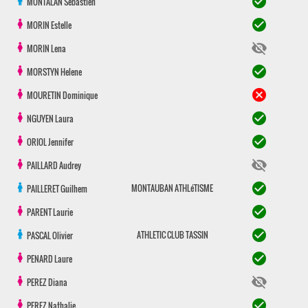
check_circle
MONTALAN
Sébastien
check_circle
MORIN
Estelle
visibility_off
MORIN
Lena
check_circle
MORSTYN
Helene
cancel
MOURETIN
Dominique
check_circle
NGUYEN
Laura
check_circle
ORIOL
Jennifer
visibility_off
PAILLARD
Audrey
check_circle
MONTAUBAN ATHLéTISME
PAILLERET
Guilhem
check_circle
PARENT
Laurie
check_circle
ATHLETIC CLUB TASSIN
PASCAL
Olivier
check_circle
PENARD
Laure
visibility_off
PEREZ
Diana
check_circle
PEREZ
Nathalie