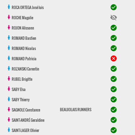
check_circle
ROCA ORTEGA
José luis
visibility_off
ROCHE
Magalie
check_circle
ROJON
Alissonn
check_circle
ROMAND
Bastien
check_circle
ROMAND
Nicolas
cancel
ROMAND
Patricia
check_circle
ROZANSKI
Corentin
check_circle
RUBEL
Brigitte
check_circle
SABY
Elsa
check_circle
SABY
Thierry
check_circle
BEAUJOLAIS RUNNERS
SAGNOLE
Constance
check_circle
SAINT-ANDRÉ
Geraldine
check_circle
SAINT-LAGER
Olivier