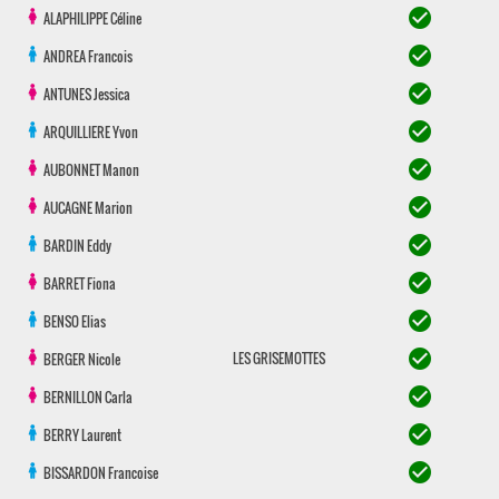
check_circle
ALAPHILIPPE
Céline
check_circle
ANDREA
Francois
check_circle
ANTUNES
Jessica
check_circle
ARQUILLIERE
Yvon
check_circle
AUBONNET
Manon
check_circle
AUCAGNE
Marion
check_circle
BARDIN
Eddy
check_circle
BARRET
Fiona
check_circle
BENSO
Elias
check_circle
LES GRISEMOTTES
BERGER
Nicole
check_circle
BERNILLON
Carla
check_circle
BERRY
Laurent
check_circle
BISSARDON
Francoise