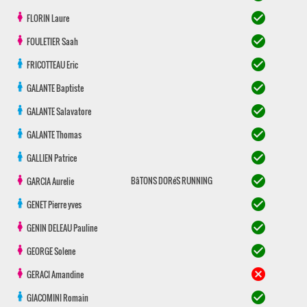
check_circle
FLORIN
Laure
check_circle
FOULETIER
Saah
check_circle
FRICOTTEAU
Eric
check_circle
GALANTE
Baptiste
check_circle
GALANTE
Salavatore
check_circle
GALANTE
Thomas
check_circle
GALLIEN
Patrice
check_circle
BâTONS DORéS RUNNING
GARCIA
Aurelie
check_circle
GENET
Pierre yves
check_circle
GENIN DELEAU
Pauline
check_circle
GEORGE
Solene
cancel
GERACI
Amandine
check_circle
GIACOMINI
Romain