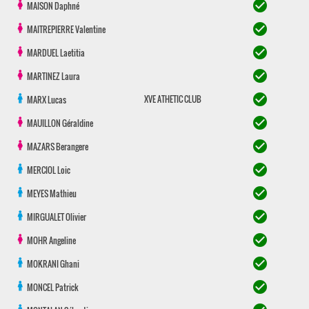
check_circle
MAISON
Daphné
check_circle
MAITREPIERRE
Valentine
check_circle
MARDUEL
Laetitia
check_circle
MARTINEZ
Laura
check_circle
XVE ATHETIC CLUB
MARX
Lucas
check_circle
MAUILLON
Géraldine
check_circle
MAZARS
Berangere
check_circle
MERCIOL
Loic
check_circle
MEYES
Mathieu
check_circle
MIRGUALET
Olivier
check_circle
MOHR
Angeline
check_circle
MOKRANI
Ghani
check_circle
MONCEL
Patrick