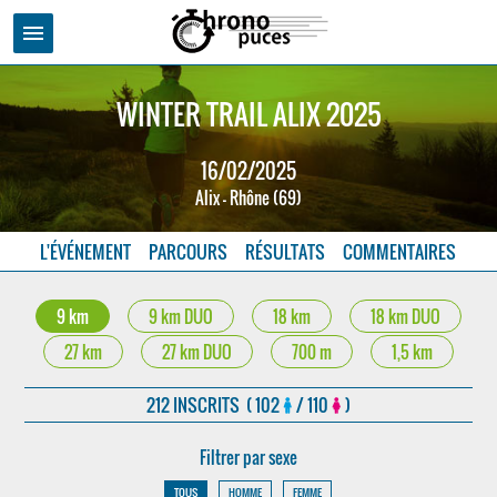
menu
WINTER TRAIL ALIX 2025
16/02/2025
Alix - Rhône (69)
L'ÉVÉNEMENT
PARCOURS
RÉSULTATS
COMMENTAIRES
9 km
9 km DUO
18 km
18 km DUO
27 km
27 km DUO
700 m
1,5 km
212 INSCRITS ( 102
/ 110
)
Filtrer par sexe
TOUS
HOMME
FEMME