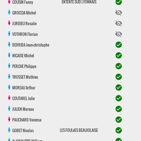
check_circle
ENTENTE SUD LYONNAIS
COUSIN
Fanny
visibility_off
GROCCIA
Michel
visibility_off
JURDIEU
Rosalie
visibility_off
VOTHRON
Florian
check_circle
DERRIDA
Jean-christophe
check_circle
NICAISE
Michel
check_circle
PERCHE
Philippe
check_circle
TROSSET
Mathieu
check_circle
MOREAU
Arthur
check_circle
COUTAREL
Julie
check_circle
JULIEN
Moreau
check_circle
PAUCHARD
Vanessa
check_circle
LES FOULéES BEAUJOLAISE
GOBET
Nicolas