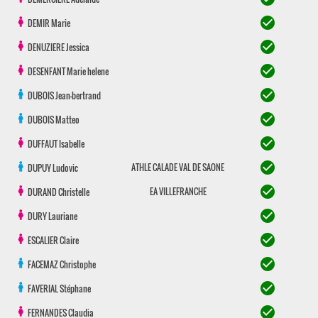
check_circle
DEMIR
Marie
check_circle
DENUZIERE
Jessica
check_circle
DESENFANT
Marie helene
check_circle
DUBOIS
Jean-bertrand
check_circle
DUBOIS
Matteo
check_circle
DUFFAUT
Isabelle
check_circle
ATHLE CALADE VAL DE SAONE
DUPUY
Ludovic
check_circle
EA VILLEFRANCHE
DURAND
Christelle
check_circle
DURY
Lauriane
check_circle
ESCALIER
Claire
check_circle
FACEMAZ
Christophe
check_circle
FAVERIAL
Stéphane
check_circle
FERNANDES
Claudia