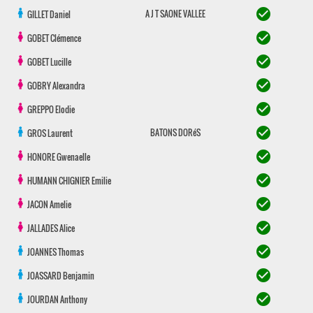
check_circle
A J T SAONE VALLEE
GILLET
Daniel
check_circle
GOBET
Clémence
check_circle
GOBET
Lucille
check_circle
GOBRY
Alexandra
check_circle
GREPPO
Elodie
check_circle
BATONS DORéS
GROS
Laurent
check_circle
HONORE
Gwenaelle
check_circle
HUMANN CHIGNIER
Emilie
check_circle
JACON
Amelie
check_circle
JALLADES
Alice
check_circle
JOANNES
Thomas
check_circle
JOASSARD
Benjamin
check_circle
JOURDAN
Anthony