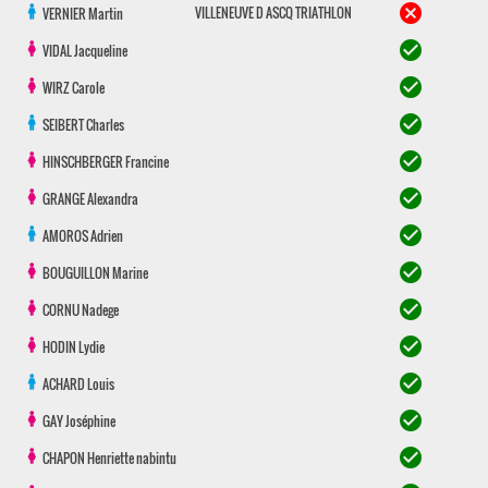
cancel
VILLENEUVE D ASCQ TRIATHLON
VERNIER
Martin
check_circle
VIDAL
Jacqueline
check_circle
WIRZ
Carole
check_circle
SEIBERT
Charles
check_circle
HINSCHBERGER
Francine
check_circle
GRANGE
Alexandra
check_circle
AMOROS
Adrien
check_circle
BOUGUILLON
Marine
check_circle
CORNU
Nadege
check_circle
HODIN
Lydie
check_circle
ACHARD
Louis
check_circle
GAY
Joséphine
check_circle
CHAPON
Henriette nabintu