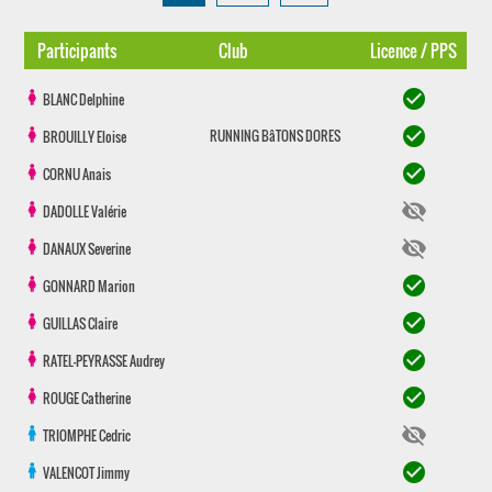
Participants
Club
Licence / PPS
check_circle
BLANC
Delphine
check_circle
RUNNING BâTONS DORES
BROUILLY
Eloise
check_circle
CORNU
Anais
visibility_off
DADOLLE
Valérie
visibility_off
DANAUX
Severine
check_circle
GONNARD
Marion
check_circle
GUILLAS
Claire
check_circle
RATEL-PEYRASSE
Audrey
check_circle
ROUGE
Catherine
visibility_off
TRIOMPHE
Cedric
check_circle
VALENCOT
Jimmy