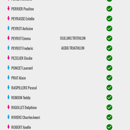
check_circle
PERRIER
Pauline
check_circle
PEYRASSE
Estelle
check_circle
PEYROT
Antoine
check_circle
OULLINS TRITHLON
PEYROT
Emma
check_circle
ACBB TRIATHLON
PEYROT
Frederic
check_circle
PEZELIER
Elodie
check_circle
PONCET
Laurent
check_circle
PRAT
Alain
check_circle
RASPILLERE
Pascal
check_circle
REMION
Teddy
check_circle
RIGOLLET
Delphine
check_circle
RIVIERE
Charles-henri
check_circle
ROBERT
Axelle