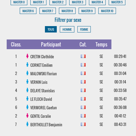
MASTER 0
MASTER 1
MASTER 2
MASTER 3
MASTER 4
MASTER 5
MASTER 6
MASTER 7
MASTER 8
MASTER 9
MASTER 10
Filtrer par sexe
TOUS
HOMME
FEMME
Class.
Participant
Cat.
Temps
1
SE
00:29:41
CRETIN
Clothilde
1
SE
00:30:46
CORNET
Emilien
2
SE
00:31:04
MALOWSKI
Florian
3
SE
00:31:14
VERNIN
Lois
4
SE
00:33:58
DELAYE
Stanislas
5
SE
00:35:47
LE FLOCH
David
6
SE
00:36:08
VERMOREL
Gaetan
2
SE
00:41:12
GENTIL
Coralie
7
SE
00:43:31
BERTHOLLET
Benjamin