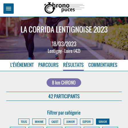
menu
LA CORRIDA LENTIGNOISE 2023
18/03/2023
Lentigny - Loire (42)
L'ÉVÉNEMENT
PARCOURS
RÉSULTATS
COMMENTAIRES
8 km CHRONO
42 PARTICIPANTS
Filtrer par catégorie
TOUS
MINIME
CADET
JUNIOR
ESPOIR
SENIOR