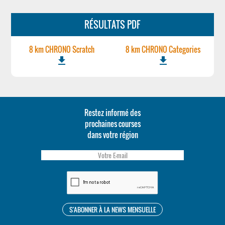
RÉSULTATS PDF
8 km CHRONO Scratch
8 km CHRONO Categories
file_download
file_download
Restez informé des
prochaines courses
dans votre région