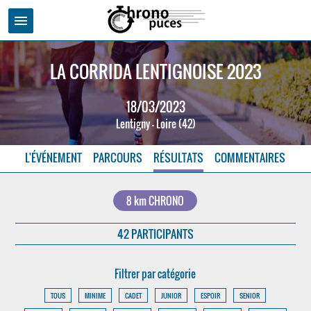
menu
LA CORRIDA LENTIGNOISE 2023
18/03/2023
Lentigny - Loire (42)
L'ÉVÉNEMENT
PARCOURS
RÉSULTATS
COMMENTAIRES
8 km CHRONO
42 PARTICIPANTS
Filtrer par catégorie
TOUS
MINIME
CADET
JUNIOR
ESPOIR
SENIOR