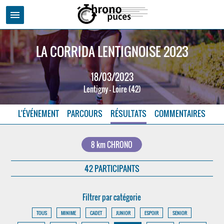
menu
LA CORRIDA LENTIGNOISE 2023
18/03/2023
Lentigny - Loire (42)
L'ÉVÉNEMENT
PARCOURS
RÉSULTATS
COMMENTAIRES
8 km CHRONO
42 PARTICIPANTS
Filtrer par catégorie
TOUS
MINIME
CADET
JUNIOR
ESPOIR
SENIOR