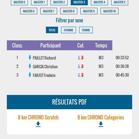
MASTER 0
MASTER 1
MASTER 2
MASTER 3
MASTER 4
MASTER 5
MASTER 6
MASTER 7
MASTER 8
MASTER 9
MASTER 10
Filtrer par sexe
TOUS
HOMME
FEMME
Class.
Participant
Cat.
Temps
1
M3
00:33:52
PAILLET
Richard
2
M3
00:36:28
GARCIA
Christian
3
M3
00:45:30
FARJOT
Frederic
RÉSULTATS PDF
8 km CHRONO Scratch
8 km CHRONO Categories
file_download
file_download