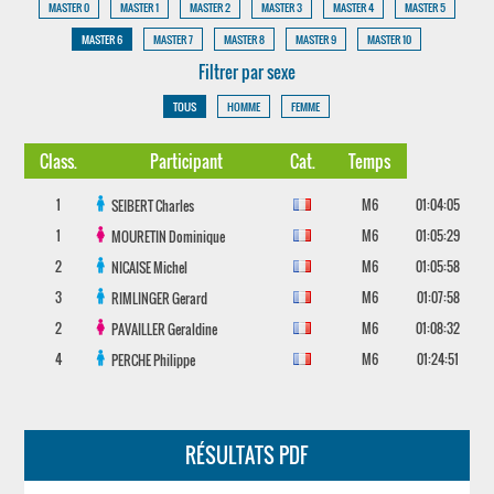
MASTER 0
MASTER 1
MASTER 2
MASTER 3
MASTER 4
MASTER 5
MASTER 6
MASTER 7
MASTER 8
MASTER 9
MASTER 10
Filtrer par sexe
TOUS
HOMME
FEMME
Class.
Participant
Cat.
Temps
1
M6
01:04:05
SEIBERT
Charles
1
M6
01:05:29
MOURETIN
Dominique
2
M6
01:05:58
NICAISE
Michel
3
M6
01:07:58
RIMLINGER
Gerard
2
M6
01:08:32
PAVAILLER
Geraldine
4
M6
01:24:51
PERCHE
Philippe
RÉSULTATS PDF