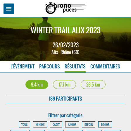
menu
WINTER TRAIL ALIX 2023
26/02/2023
Alix - Rhône (69)
L'ÉVÉNEMENT
PARCOURS
RÉSULTATS
COMMENTAIRES
9,4 km
17,7 km
26,5 km
189 PARTICIPANTS
Filtrer par catégorie
TOUS
MINIME
CADET
JUNIOR
ESPOIR
SENIOR