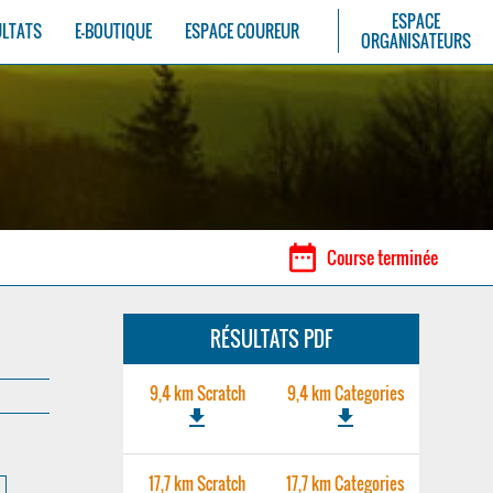
ESPACE
ULTATS
E-BOUTIQUE
ESPACE COUREUR
ORGANISATEURS
date_range
Course terminée
RÉSULTATS PDF
9,4 km Scratch
9,4 km Categories
file_download
file_download
17,7 km Scratch
17,7 km Categories