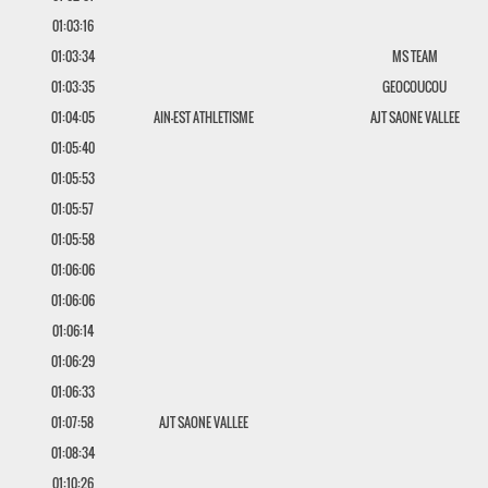
01:03:16
01:03:34
MS TEAM
01:03:35
GEOCOUCOU
01:04:05
AIN-EST ATHLETISME
AJT SAONE VALLEE
01:05:40
01:05:53
01:05:57
01:05:58
01:06:06
01:06:06
01:06:14
01:06:29
01:06:33
01:07:58
AJT SAONE VALLEE
01:08:34
01:10:26