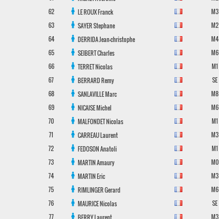
62
M3
LE ROUX
Franck
63
M2
SAYER
Stephane
64
M4
DERRIDA
Jean-christophe
65
M6
SEIBERT
Charles
66
M1
TERRET
Nicolas
67
SE
BERRARD
Remy
68
M8
SANLAVILLE
Marc
69
M6
NICAISE
Michel
70
M1
MALFONDET
Nicolas
71
M3
CARREAU
Laurent
72
M1
FEDOSON
Anatoli
73
M0
MARTIN
Amaury
74
M3
MARTIN
Eric
75
M6
RIMLINGER
Gerard
76
SE
MAURICE
Nicolas
77
M3
BERRY
Laurent