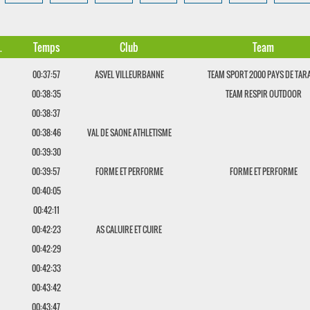
.
Temps
Club
Team
00:37:57
ASVEL VILLEURBANNE
TEAM SPORT 2000 PAYS DE TAR
00:38:35
TEAM RESPIR OUTDOOR
00:38:37
00:38:46
VAL DE SAONE ATHLETISME
00:39:30
00:39:57
FORME ET PERFORME
FORME ET PERFORME
00:40:05
00:42:11
00:42:23
AS CALUIRE ET CUIRE
00:42:29
00:42:33
00:43:42
00:43:47