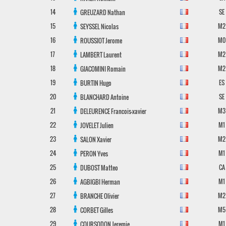
14
SE
GREUZARD
Nathan
15
M2
SEYSSEL
Nicolas
16
M0
ROUSSIOT
Jerome
17
M2
LAMBERT
Laurent
18
M2
GIACOMINI
Romain
19
ES
BURTIN
Hugo
20
SE
BLANCHARD
Antoine
21
M3
DELEURENCE
Francois-xavier
22
M1
JOVELET
Julien
23
M2
SALON
Xavier
24
M1
PERON
Yves
25
CA
DUBOST
Matteo
26
M1
AGBIGBI
Herman
27
M2
BRANCHE
Olivier
28
M5
CORBET
Gilles
29
M1
COURSODON
Jeremie