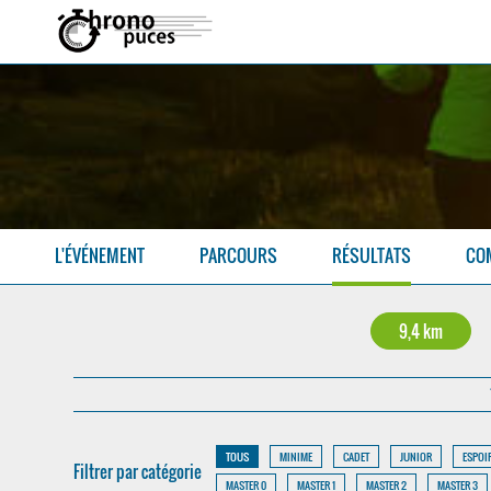
L'ÉVÉNEMENT
PARCOURS
RÉSULTATS
CO
9,4 km
TOUS
MINIME
CADET
JUNIOR
ESPOI
Filtrer par catégorie
MASTER 0
MASTER 1
MASTER 2
MASTER 3