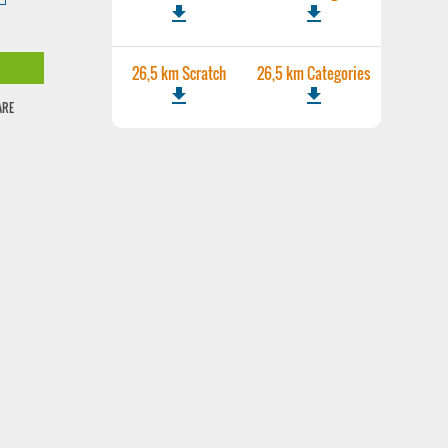
file_download
file_download
26,5 km Scratch
26,5 km Categories
file_download
file_download
ARE