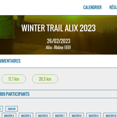
CALENDRIER
RÉS
WINTER TRAIL ALIX 2023
26/02/2023
Alix - Rhône (69)
MMENTAIRES
17,7 km
26,5 km
189 PARTICIPANTS
R
SENIOR
MASTER 4
MASTER 5
MASTER 6
MASTER 7
MASTER 8
MASTER 9
MASTER 10