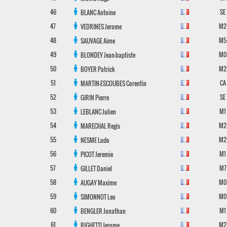
46
SE
BLANC
Antoine
47
M2
VEDRINES
Jerome
48
M5
SAUVAGE
Aime
49
M0
BLONDEY
Jean-baptiste
50
M2
BOYER
Patrick
51
CA
MARTIN-ESCOUBES
Corentin
52
SE
GIRIN
Pierre
53
M1
LEBLANC
Julien
54
M2
MARECHAL
Regis
55
M2
NESME
Ludo
56
M1
PICOT
Jeremie
57
M7
GILLET
Daniel
58
M0
AUGAY
Maxime
59
M0
SIMONNOT
Leo
60
M1
BENGLER
Jonathan
61
M2
RIGHETTI
Jerome