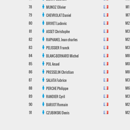
78
M1
MUNOZ
Olivier
79
M7
CHEVROLAT
Daniel
80
M2
BRIVET
Ludovic
81
M3
ASSET
Christophe
82
M2
RAPHANEL
Jean charles
83
M3
PELISSIER
Franck
84
M8
BLANC-BERNARD
Michel
85
M0
POL
Anael
86
M8
PRESSELIN
Christian
87
M3
SALATA
Fabrice
88
M6
PERCHE
Philippe
89
M3
RANDIER
Cyril
90
M2
BARJOT
Romain
91
M2
CZUBINSKI
Denis