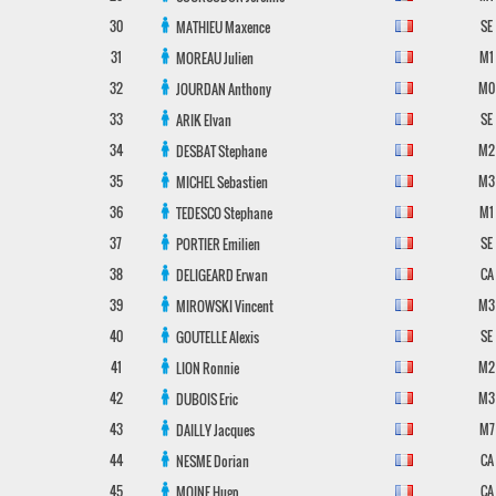
30
SE
MATHIEU
Maxence
31
M1
MOREAU
Julien
32
M0
JOURDAN
Anthony
33
SE
ARIK
Elvan
34
M2
DESBAT
Stephane
35
M3
MICHEL
Sebastien
36
M1
TEDESCO
Stephane
37
SE
PORTIER
Emilien
38
CA
DELIGEARD
Erwan
39
M3
MIROWSKI
Vincent
40
SE
GOUTELLE
Alexis
41
M2
LION
Ronnie
42
M3
DUBOIS
Eric
43
M7
DAILLY
Jacques
44
CA
NESME
Dorian
45
CA
MOINE
Hugo