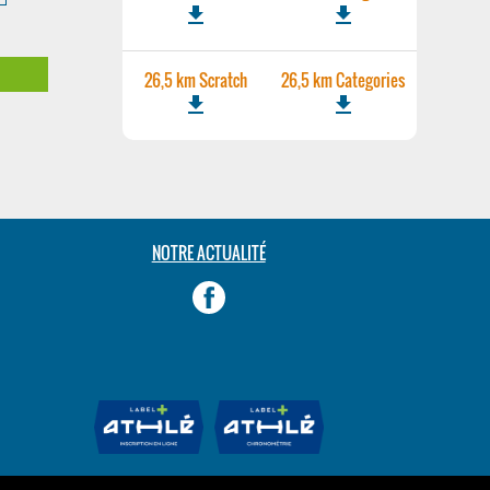
file_download
file_download
m
26,5 km Scratch
26,5 km Categories
file_download
file_download
NOTRE ACTUALITÉ