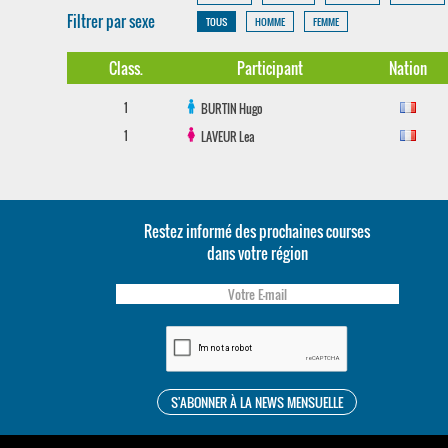
Filtrer par sexe
TOUS
HOMME
FEMME
Class.
Participant
Nation
1
BURTIN
Hugo
1
LAVEUR
Lea
Restez informé des prochaines courses
dans votre région