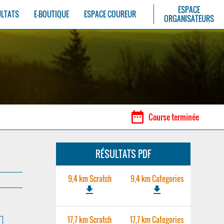
ESPACE
ULTATS
E-BOUTIQUE
ESPACE COUREUR
ORGANISATEURS
date_range
Course terminée
RÉSULTATS PDF
9,4 km Scratch
9,4 km Categories
file_download
file_download
17,7 km Scratch
17,7 km Categories