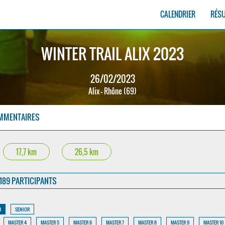
CALENDRIER
RÉS
WINTER TRAIL ALIX 2023
26/02/2023
Alix - Rhône (69)
MMENTAIRES
17,7 km
26,5 km
189 PARTICIPANTS
R
SENIOR
MASTER 4
MASTER 5
MASTER 6
MASTER 7
MASTER 8
MASTER 9
MASTER 10