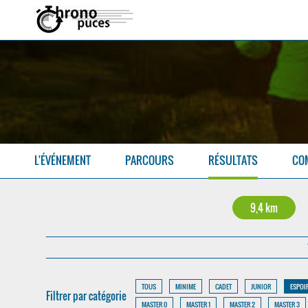
L'ÉVÉNEMENT
PARCOURS
RÉSULTATS
CO
9,4 km
TOUS
MINIME
CADET
JUNIOR
ESPOI
Filtrer par catégorie
MASTER 0
MASTER 1
MASTER 2
MASTER 3