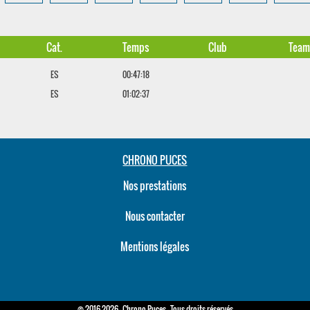
Cat.
Temps
Club
Tea
ES
00:47:18
ES
01:02:37
CHRONO PUCES
Nos prestations
Nous contacter
Mentions légales
© 2016-2026 - Chrono Puces - Tous droits réservés