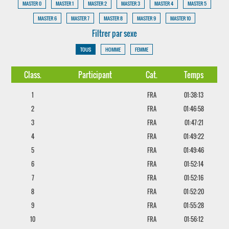
MASTER 0
MASTER 1
MASTER 2
MASTER 3
MASTER 4
MASTER 5
MASTER 6
MASTER 7
MASTER 8
MASTER 9
MASTER 10
Filtrer par sexe
TOUS
HOMME
FEMME
Class.
Participant
Cat.
Temps
1
FRA
01:38:13
2
FRA
01:46:58
3
FRA
01:47:21
4
FRA
01:49:22
5
FRA
01:49:46
6
FRA
01:52:14
7
FRA
01:52:16
8
FRA
01:52:20
9
FRA
01:55:28
10
FRA
01:56:12