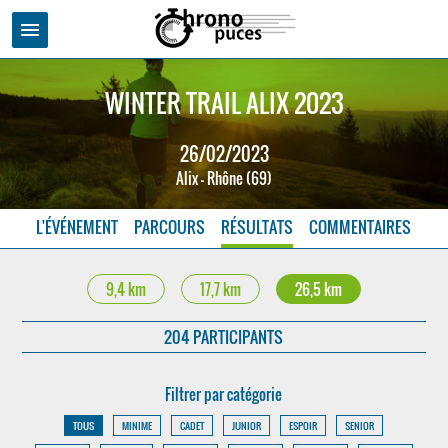
menu
WINTER TRAIL ALIX 2023
26/02/2023
Alix - Rhône (69)
L'ÉVÉNEMENT
PARCOURS
RÉSULTATS
COMMENTAIRES
9,4 km
17,7 km
26,5 km
204 PARTICIPANTS
Filtrer par catégorie
TOUS
MINIME
CADET
JUNIOR
ESPOIR
SENIOR