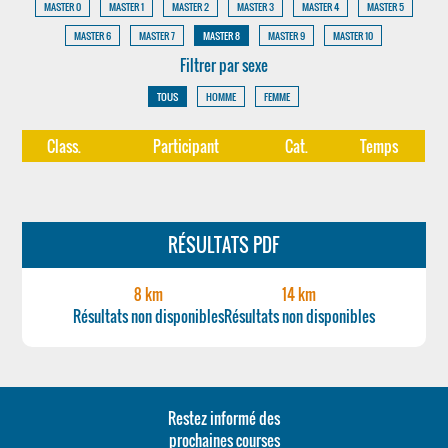
MASTER 0
MASTER 1
MASTER 2
MASTER 3
MASTER 4
MASTER 5
MASTER 6
MASTER 7
MASTER 8
MASTER 9
MASTER 10
Filtrer par sexe
TOUS
HOMME
FEMME
Class.
Participant
Cat.
Temps
RÉSULTATS PDF
8 km
14 km
Résultats non disponibles
Résultats non disponibles
Restez informé des
prochaines courses