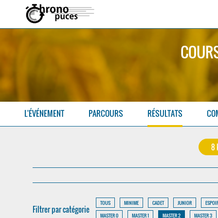
COURS
L'ÉVÉNEMENT
PARCOURS
RÉSULTATS
CO
8
TOUS
MINIME
CADET
JUNIOR
ESPOI
Filtrer par catégorie
MASTER 0
MASTER 1
MASTER 2
MASTER 3