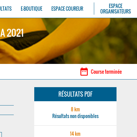
ESPACE
ULTATS
E-BOUTIQUE
ESPACE COUREUR
ORGANISATEURS
A 2021
date_range
Course terminée
RÉSULTATS PDF
8 km
Résultats non disponibles
14 km