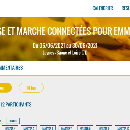
CALENDRIER
RÉS
E ET MARCHE CONNECTÉES POUR EMM
Du 06/06/2021 au 30/06/2021
Leynes - Saône et Loire (71)
MMENTAIRES
 km
14 km
12 PARTICIPANTS
R
SENIOR
MASTER 4
MASTER 5
MASTER 6
MASTER 7
MASTER 8
MASTER 9
MASTER 10