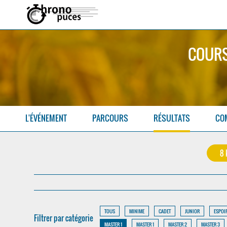
COURS
L'ÉVÉNEMENT
PARCOURS
RÉSULTATS
CO
8
TOUS
MINIME
CADET
JUNIOR
ESPOI
Filtrer par catégorie
MASTER 1
MASTER 1
MASTER 2
MASTER 3