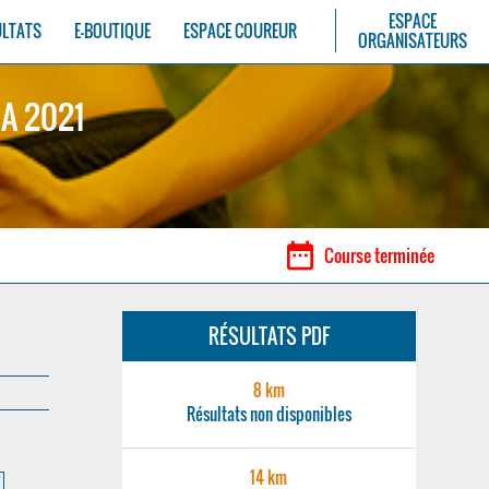
ESPACE
ULTATS
E-BOUTIQUE
ESPACE COUREUR
ORGANISATEURS
A 2021
date_range
Course terminée
RÉSULTATS PDF
8 km
Résultats non disponibles
14 km