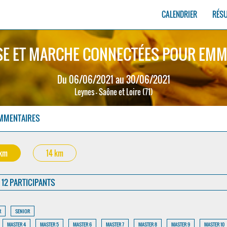
CALENDRIER
RÉS
E ET MARCHE CONNECTÉES POUR EMM
Du 06/06/2021 au 30/06/2021
Leynes - Saône et Loire (71)
MMENTAIRES
 km
14 km
12 PARTICIPANTS
R
SENIOR
MASTER 4
MASTER 5
MASTER 6
MASTER 7
MASTER 8
MASTER 9
MASTER 10