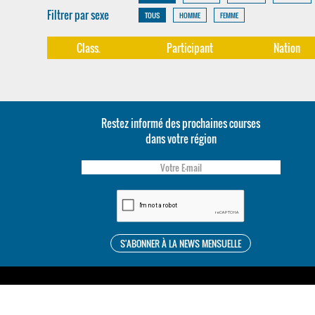
Filtrer par sexe
TOUS
HOMME
FEMME
Class.
Participant
Nation
Restez informé des prochaines courses
dans votre région