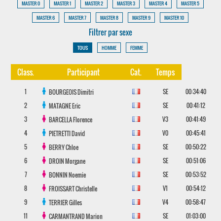
MASTER 0
MASTER 1
MASTER 2
MASTER 3
MASTER 4
MASTER 5
MASTER 6
MASTER 7
MASTER 8
MASTER 9
MASTER 10
Filtrer par sexe
TOUS
HOMME
FEMME
Class.
Participant
Cat.
Temps
1
SE
00:34:40
BOURGEOIS
Dimitri
2
SE
00:41:12
MATAGNE
Eric
3
V3
00:41:49
BARCELLA
Florence
4
V0
00:45:41
PIETRETTI
David
5
SE
00:50:22
BERRY
Chloe
6
SE
00:51:06
DROIN
Morgane
7
SE
00:53:52
BONNIN
Noemie
8
V1
00:54:12
FROISSART
Christelle
9
V4
00:58:47
TERRIER
Gilles
11
SE
01:03:00
CARMANTRAND
Marion