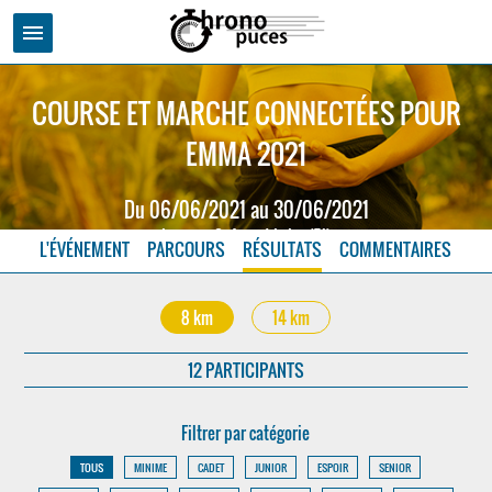
menu
COURSE ET MARCHE CONNECTÉES POUR
EMMA 2021
Du 06/06/2021 au 30/06/2021
Leynes - Saône et Loire (71)
L'ÉVÉNEMENT
PARCOURS
RÉSULTATS
COMMENTAIRES
8 km
14 km
12 PARTICIPANTS
Filtrer par catégorie
TOUS
MINIME
CADET
JUNIOR
ESPOIR
SENIOR