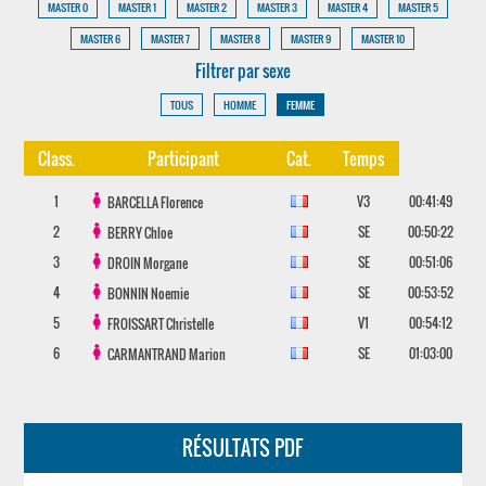
MASTER 0
MASTER 1
MASTER 2
MASTER 3
MASTER 4
MASTER 5
MASTER 6
MASTER 7
MASTER 8
MASTER 9
MASTER 10
Filtrer par sexe
TOUS
HOMME
FEMME
Class.
Participant
Cat.
Temps
1
V3
00:41:49
BARCELLA
Florence
2
SE
00:50:22
BERRY
Chloe
3
SE
00:51:06
DROIN
Morgane
4
SE
00:53:52
BONNIN
Noemie
5
V1
00:54:12
FROISSART
Christelle
6
SE
01:03:00
CARMANTRAND
Marion
RÉSULTATS PDF