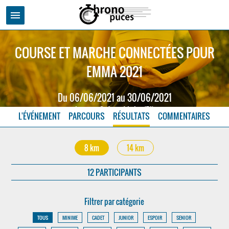
menu
COURSE ET MARCHE CONNECTÉES POUR
EMMA 2021
Du 06/06/2021 au 30/06/2021
Leynes - Saône et Loire (71)
L'ÉVÉNEMENT
PARCOURS
RÉSULTATS
COMMENTAIRES
8 km
14 km
12 PARTICIPANTS
Filtrer par catégorie
TOUS
MINIME
CADET
JUNIOR
ESPOIR
SENIOR